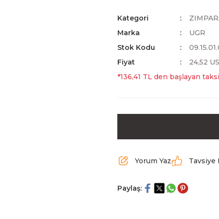
Kategori
ZIMPAR
Marka
UGR
Stok Kodu
09.15.01
Fiyat
24,52 U
*136,41 TL den başlayan taksi
Yorum Yaz
Tavsiye 
Paylaş: