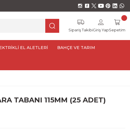
Sipariş Takibi
Giriş Yap
Sepetim
EKTRİKLİ EL ALETLERİ
BAHÇE VE TARIM
RA TABANI 115MM (25 ADET)