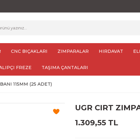
R
CNC BIÇAKLARI
ZIMPARALAR
HIRDAVAT
EL
ALIPÇI FREZE
TAŞIMA ÇANTALARI
BANI 115MM (25 ADET)
UGR CIRT ZIMPA
1.309,55 TL