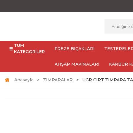
TÜM
FREZE BIÇAKLARI
TESTERELE
KATEGORİLER
AHŞAP MAKİNALARI
KARBÜR K
Anasayfa
ZIMPARALAR
UGR CIRT ZIMPARA TA