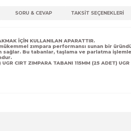
SORU & CEVAP
TAKSİT SEÇENEKLERİ
KMAK İÇİN KULLANILAN APARATTIR.
mükemmel zımpara performansı sunan bir üründür
nım sağlar. Bu tabanlar, taşlama ve parlatma işleml
ndur.
 UGR CIRT ZIMPARA TABANI 115MM (25 ADET) UGR
diğer konularda yetersiz gördüğünüz noktaları öneri formunu kul
Ürün hakkında henüz soru sorulmamış.
Bu ürüne ilk yorumu siz yapın!
Sitemize ilk yorumu siz yapın!