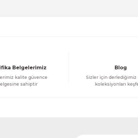
Deneyimini Paylaş
Yorum Yaz
Soru Sor
ifika Belgelerimiz
Blog
erimiz kalite güvence
Sizler için derlediğimiz
Gönder
elgesine sahiptir
koleksiyonları keşf