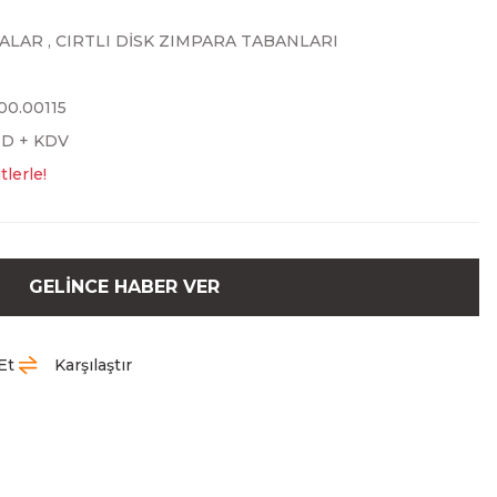
ALAR
,
CIRTLI DİSK ZIMPARA TABANLARI
.00.00115
SD + KDV
tlerle!
GELİNCE HABER VER
Et
Karşılaştır