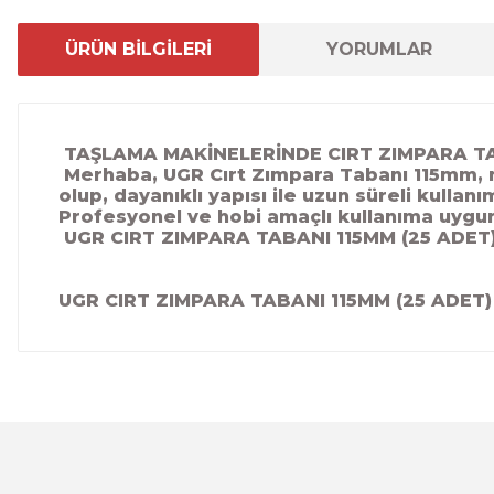
ÜRÜN BİLGİLERİ
YORUMLAR
TAŞLAMA MAKİNELERİNDE CIRT ZIMPARA TA
Merhaba, UGR Cırt Zımpara Tabanı 115mm, 
olup, dayanıklı yapısı ile uzun süreli kulla
Profesyonel ve hobi amaçlı kullanıma uygu
UGR CIRT ZIMPARA TABANI 115MM (25 ADET)
UGR CIRT ZIMPARA TABANI 115MM (25 ADET)
Bu ürünün fiyat bilgisi, resim, ürün açıklamalarında ve 
Görüş ve önerileriniz için teşekkür ederiz.
Ürün resmi kalitesiz, bozuk veya görüntülenemiyor.