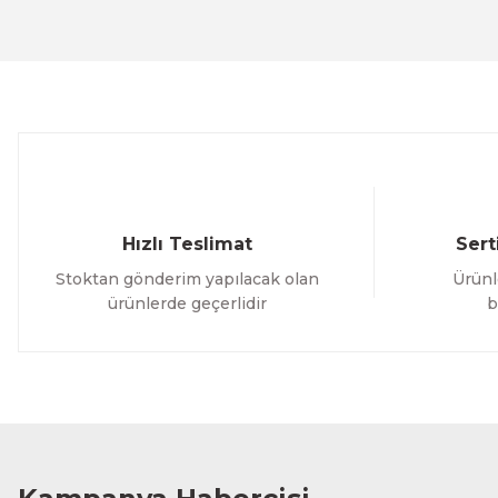
Ürün açıklamasında eksik bilgiler bulunuyor.
Ürün bilgilerinde hatalar bulunuyor.
Ürün fiyatı diğer sitelerden daha pahalı.
Bu ürüne benzer farklı alternatifler olmalı.
Hızlı Teslimat
Sert
Stoktan gönderim yapılacak olan
Ürünl
ürünlerde geçerlidir
b