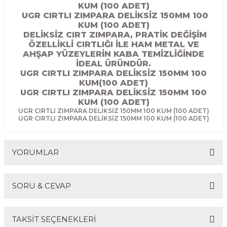
KUM (100 ADET)
R
EKLEME BIÇAKLARI
UGR CIRTLI ZIMPARA DELİKSİZ 150MM 100
KUM (100 ADET)
KULP BIÇAKLARI
DELİKSİZ CIRT ZIMPARA, PRATİK DEĞİŞİM
ÖZELLİKLİ CIRTLIĞI İLE HAM METAL VE
AHŞAP YÜZEYLERİN KABA TEMİZLİĞİNDE
SİVRİ MOTİF BIÇAKLARI
İDEAL ÜRÜNDÜR.
UGR CIRTLI ZIMPARA DELİKSİZ 150MM 100
KUM(100 ADET)
ALUMİNYUM RAF BIÇAKLARI
UGR CIRTLI ZIMPARA DELİKSİZ 150MM 100
KUM (100 ADET)
MOTİF BIÇAKLARI
UGR CIRTLI ZIMPARA DELİKSİZ 150MM 100 KUM (100 ADET)
UGR CIRTLI ZIMPARA DELİKSİZ 150MM 100 KUM (100 ADET)
YORUMLAR
SORU & CEVAP
Bu ürüne ilk yorumu siz yapın!
TAKSİT SEÇENEKLERİ