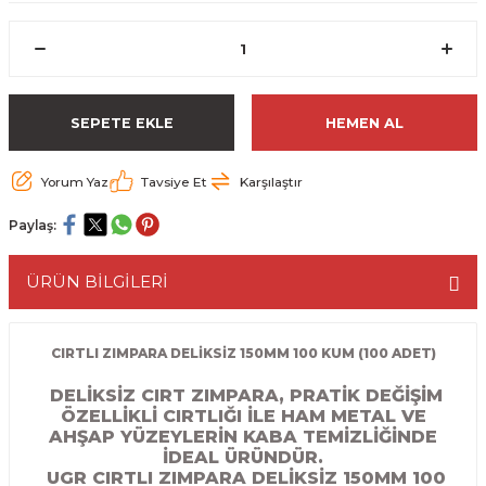
ESME MAKİNESİ
EYİCİLER
HAVŞA BIÇAKLARI
190'LIK SUNTA KESME TESTERELERİ
AKİNELERİ
TEMİZLEME BIÇAKLARI
200'LÜK SUNTA KESME TESTERELERİ
SEPETE EKLE
HEMEN AL
ELERİ
ALTTAN RULMANLI TEMİZLEME BIÇAK
210'LUK SUNTA KESME TESTERELERİ
Yorum Yaz
Tavsiye Et
Karşılaştır
RI
NELERİ
PVC TEMİZLEME BIÇAKLARI
230'LUK SUNTA KESME TESTERELERİ
Paylaş:
AR
AKİNESİ
U DERZ BIÇAKLARI
235'LİK SUNTA KESME TESTERELERİ
ÜRÜN BİLGİLERİ
45° V DERZ BIÇAKLARI
NCALARI
60° V DERZ BIÇAKLARI
CIRTLI ZIMPARA DELİKSİZ 150MM 100 KUM (100 ADET)
DELİKSİZ CIRT ZIMPARA, PRATİK DEĞİŞİM
TÖRÜ
İNELERİ
45° PAH BIÇAKLARI
ÖZELLİKLİ CIRTLIĞI İLE HAM METAL VE
AHŞAP YÜZEYLERİN KABA TEMİZLİĞİNDE
NELERİ
KUTU (KÖŞE) BİRLEŞTİRME BIÇAKLAR
İDEAL ÜRÜNDÜR.
UGR CIRTLI ZIMPARA DELİKSİZ 150MM 100