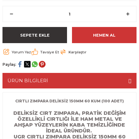
ESME MAKİNESİ
EYİCİLER
HAVŞA BIÇAKLARI
190'LIK SUNTA KESME TESTERELERİ
AKİNELERİ
TEMİZLEME BIÇAKLARI
200'LÜK SUNTA KESME TESTERELERİ
SEPETE EKLE
HEMEN AL
ELERİ
ALTTAN RULMANLI TEMİZLEME BIÇAK
210'LUK SUNTA KESME TESTERELERİ
Yorum Yaz
Tavsiye Et
Karşılaştır
RI
NELERİ
PVC TEMİZLEME BIÇAKLARI
230'LUK SUNTA KESME TESTERELERİ
Paylaş:
AR
AKİNESİ
U DERZ BIÇAKLARI
235'LİK SUNTA KESME TESTERELERİ
ÜRÜN BİLGİLERİ
45° V DERZ BIÇAKLARI
NCALARI
60° V DERZ BIÇAKLARI
CIRTLI ZIMPARA DELİKSİZ 150MM 60 KUM (100 ADET)
DELİKSİZ CIRT ZIMPARA, PRATİK DEĞİŞİM
TÖRÜ
İNELERİ
45° PAH BIÇAKLARI
ÖZELLİKLİ CIRTLIĞI İLE HAM METAL VE
AHŞAP YÜZEYLERİN KABA TEMİZLİĞİNDE
NELERİ
KUTU (KÖŞE) BİRLEŞTİRME BIÇAKLAR
İDEAL ÜRÜNDÜR.
UGR CIRTLI ZIMPARA DELİKSİZ 150MM 60