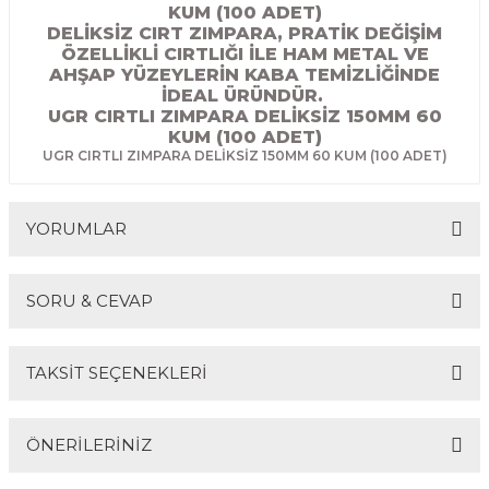
KUM (100 ADET)
R
EKLEME BIÇAKLARI
DELİKSİZ CIRT ZIMPARA, PRATİK DEĞİŞİM
ÖZELLİKLİ CIRTLIĞI İLE HAM METAL VE
KULP BIÇAKLARI
AHŞAP YÜZEYLERİN KABA TEMİZLİĞİNDE
İDEAL ÜRÜNDÜR.
UGR CIRTLI ZIMPARA DELİKSİZ 150MM 60
SİVRİ MOTİF BIÇAKLARI
KUM (100 ADET)
UGR CIRTLI ZIMPARA DELİKSİZ 150MM 60 KUM (100 ADET)
ALUMİNYUM RAF BIÇAKLARI
YORUMLAR
MOTİF BIÇAKLARI
SORU & CEVAP
Bu ürüne ilk yorumu siz yapın!
TAKSİT SEÇENEKLERİ
Yorum Yaz
Ürün hakkında henüz soru sorulmamış.
ÖNERİLERİNİZ
Soru Sor