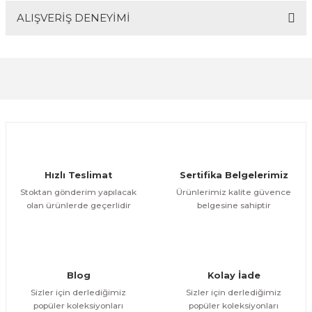
ALIŞVERİŞ DENEYİMİ
Bu ürünün fiyat bilgisi, resim, ürün açıklamalarında ve
diğer konularda yetersiz gördüğünüz noktaları öneri
formunu kullanarak tarafımıza iletebilirsiniz.
Görüş ve önerileriniz için teşekkür ederiz.
Sitemize ilk yorumu siz yapın!
Ürün resmi kalitesiz, bozuk veya görüntülenemiyor.
Ürün açıklamasında eksik bilgiler bulunuyor.
Deneyimini Paylaş
Ürün bilgilerinde hatalar bulunuyor.
Ürün fiyatı diğer sitelerden daha pahalı.
Hızlı Teslimat
Sertifika Belgelerimiz
Bu ürüne benzer farklı alternatifler olmalı.
Stoktan gönderim yapılacak
Ürünlerimiz kalite güvence
olan ürünlerde geçerlidir
belgesine sahiptir
Gönder
Blog
Kolay İade
Sizler için derlediğimiz
Sizler için derlediğimiz
popüler koleksiyonları
popüler koleksiyonları