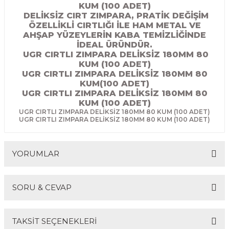
KUM (100 ADET)
R
EKLEME BIÇAKLARI
DELİKSİZ CIRT ZIMPARA, PRATİK DEĞİŞİM
ÖZELLİKLİ CIRTLIĞI İLE HAM METAL VE
KULP BIÇAKLARI
AHŞAP YÜZEYLERİN KABA TEMİZLİĞİNDE
İDEAL ÜRÜNDÜR.
UGR CIRTLI ZIMPARA DELİKSİZ 180MM 80
SİVRİ MOTİF BIÇAKLARI
KUM (100 ADET)
UGR CIRTLI ZIMPARA DELİKSİZ 180MM 80
KUM(100 ADET)
ALUMİNYUM RAF BIÇAKLARI
UGR CIRTLI ZIMPARA DELİKSİZ 180MM 80
KUM (100 ADET)
MOTİF BIÇAKLARI
UGR CIRTLI ZIMPARA DELİKSİZ 180MM 80 KUM (100 ADET)
UGR CIRTLI ZIMPARA DELİKSİZ 180MM 80 KUM (100 ADET)
YORUMLAR
SORU & CEVAP
Bu ürüne ilk yorumu siz yapın!
TAKSİT SEÇENEKLERİ