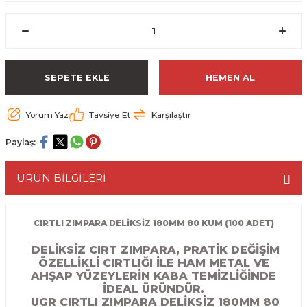
ESME MAKİNESİ
EYİCİLER
HAVŞA BIÇAKLARI
190'LIK SUNTA KESME TESTERELERİ
AKİNELERİ
TEMİZLEME BIÇAKLARI
200'LÜK SUNTA KESME TESTERELERİ
SEPETE EKLE
HEMEN AL
ELERİ
ALTTAN RULMANLI TEMİZLEME BIÇAK
210'LUK SUNTA KESME TESTERELERİ
Yorum Yaz
Tavsiye Et
Karşılaştır
RI
NELERİ
PVC TEMİZLEME BIÇAKLARI
230'LUK SUNTA KESME TESTERELERİ
Paylaş:
AR
AKİNESİ
U DERZ BIÇAKLARI
235'LİK SUNTA KESME TESTERELERİ
ÜRÜN BİLGİLERİ
45° V DERZ BIÇAKLARI
NCALARI
60° V DERZ BIÇAKLARI
CIRTLI ZIMPARA DELİKSİZ 180MM 80 KUM (100 ADET)
DELİKSİZ CIRT ZIMPARA, PRATİK DEĞİŞİM
TÖRÜ
İNELERİ
45° PAH BIÇAKLARI
ÖZELLİKLİ CIRTLIĞI İLE HAM METAL VE
AHŞAP YÜZEYLERİN KABA TEMİZLİĞİNDE
NELERİ
KUTU (KÖŞE) BİRLEŞTİRME BIÇAKLAR
İDEAL ÜRÜNDÜR.
UGR CIRTLI ZIMPARA DELİKSİZ 180MM 80