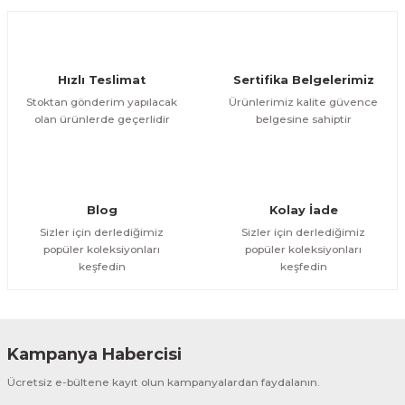
Ürün açıklamasında eksik bilgiler bulunuyor.
Deneyimini Paylaş
Ürün bilgilerinde hatalar bulunuyor.
Ürün fiyatı diğer sitelerden daha pahalı.
Hızlı Teslimat
Sertifika Belgelerimiz
Bu ürüne benzer farklı alternatifler olmalı.
Stoktan gönderim yapılacak
Ürünlerimiz kalite güvence
olan ürünlerde geçerlidir
belgesine sahiptir
Gönder
Blog
Kolay İade
Sizler için derlediğimiz
Sizler için derlediğimiz
popüler koleksiyonları
popüler koleksiyonları
keşfedin
keşfedin
Kampanya Habercisi
Ücretsiz e-bültene kayıt olun kampanyalardan faydalanın.