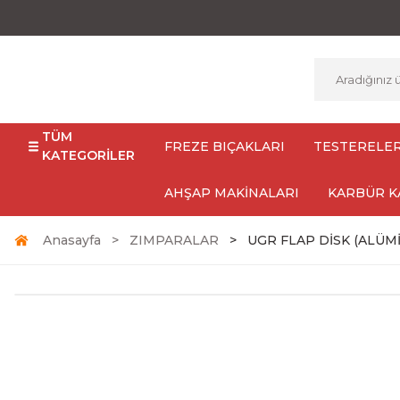
TÜM
FREZE BIÇAKLARI
TESTERELE
KATEGORİLER
AHŞAP MAKİNALARI
KARBÜR K
Anasayfa
ZIMPARALAR
UGR FLAP DİSK (ALÜM