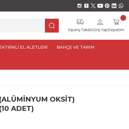
Sipariş Takibi
Giriş Yap
Sepetim
EKTRİKLİ EL ALETLERİ
BAHÇE VE TARIM
 (ALÜMİNYUM OKSİT)
10 ADET)