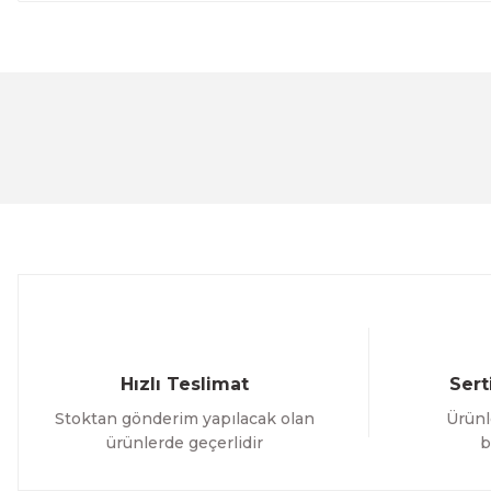
Bu ürünün fiyat bilgisi, resim, ürün açıklamalarında ve 
Görüş ve önerileriniz için teşekkür ederiz.
Ürün resmi kalitesiz, bozuk veya görüntülenemiyor.
Ürün açıklamasında eksik bilgiler bulunuyor.
Ürün bilgilerinde hatalar bulunuyor.
Ürün fiyatı diğer sitelerden daha pahalı.
Bu ürüne benzer farklı alternatifler olmalı.
Hızlı Teslimat
Sert
Stoktan gönderim yapılacak olan
Ürünl
ürünlerde geçerlidir
b