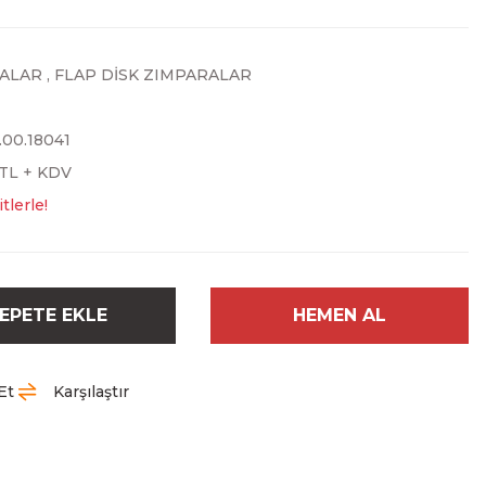
ALAR
,
FLAP DİSK ZIMPARALAR
.00.18041
 TL + KDV
tlerle!
EPETE EKLE
HEMEN AL
Et
Karşılaştır