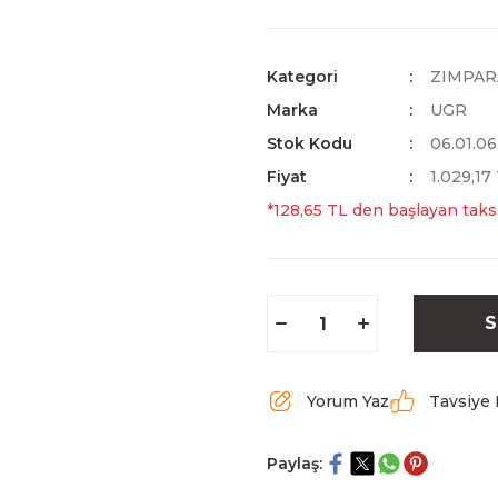
Kategori
ZIMPAR
Marka
UGR
Stok Kodu
06.01.06
Fiyat
1.029,17
*128,65 TL den başlayan taksi
S
Yorum Yaz
Tavsiye 
Paylaş: