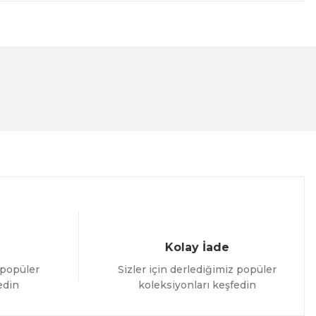
lanarak tarafımıza iletebilirsiniz.
Kolay İade
 popüler
Sizler için derlediğimiz popüler
edin
koleksiyonları keşfedin