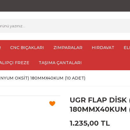
R
CNC BIÇAKLARI
ZIMPARALAR
HIRDAVAT
EL
ALIPÇI FREZE
TAŞIMA ÇANTALARI
İNYUM OKSİT) 180MMX40KUM (10 ADET)
UGR FLAP DİSK
180MMX40KUM (
1.235,00 TL