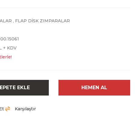
ALAR
,
FLAP DİSK ZIMPARALAR
.00.15061
TL + KDV
lerle!
EPETE EKLE
HEMEN AL
Et
Karşılaştır