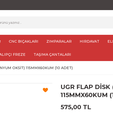
R
CNC BIÇAKLARI
ZIMPARALAR
HIRDAVAT
EL
ALIPÇI FREZE
TAŞIMA ÇANTALARI
ONYUM OKSİT) 115MMX60KUM (10 ADET)
UGR FLAP DİSK
115MMX60KUM (
575,00 TL