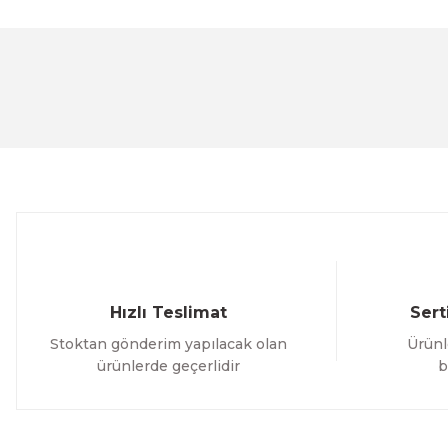
Bu ürünün fiyat bilgisi, resim, ürün açıklamalarında ve 
Görüş ve önerileriniz için teşekkür ederiz.
Ürün resmi kalitesiz, bozuk veya görüntülenemiyor.
Ürün açıklamasında eksik bilgiler bulunuyor.
Ürün bilgilerinde hatalar bulunuyor.
Ürün fiyatı diğer sitelerden daha pahalı.
Bu ürüne benzer farklı alternatifler olmalı.
Hızlı Teslimat
Sert
Stoktan gönderim yapılacak olan
Ürünl
ürünlerde geçerlidir
b