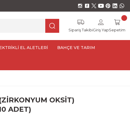
Sipariş Takibi
Giriş Yap
Sepetim
EKTRİKLİ EL ALETLERİ
BAHÇE VE TARIM
 (ZİRKONYUM OKSİT)
10 ADET)