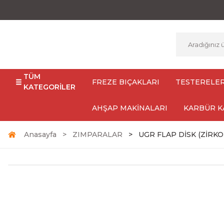
TÜM
FREZE BIÇAKLARI
TESTERELE
KATEGORİLER
AHŞAP MAKİNALARI
KARBÜR K
Anasayfa
ZIMPARALAR
UGR FLAP DİSK (ZİRK