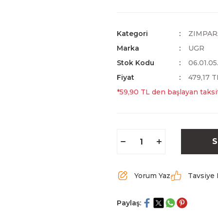
Kategori
ZIMPAR
Marka
UGR
Stok Kodu
06.01.05
Fiyat
479,17 
*59,90 TL den başlayan taksit
S
Yorum Yaz
Tavsiye 
Paylaş: