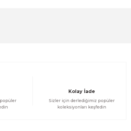
lanarak tarafımıza iletebilirsiniz.
Kolay İade
 popüler
Sizler için derlediğimiz popüler
edin
koleksiyonları keşfedin