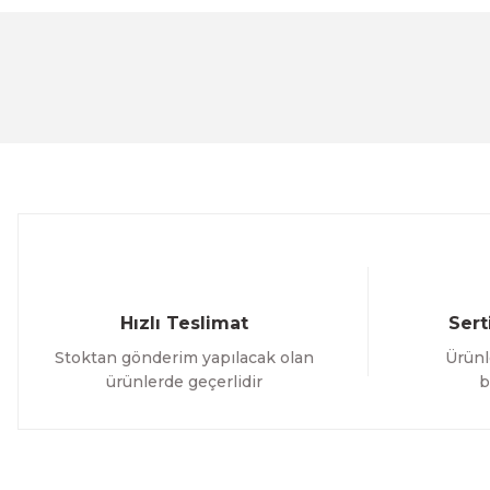
Görüş ve önerileriniz için teşekkür ederiz.
Ürün resmi kalitesiz, bozuk veya görüntülenemiyor.
Ürün açıklamasında eksik bilgiler bulunuyor.
Ürün bilgilerinde hatalar bulunuyor.
Ürün fiyatı diğer sitelerden daha pahalı.
Bu ürüne benzer farklı alternatifler olmalı.
Hızlı Teslimat
Sert
Stoktan gönderim yapılacak olan
Ürünl
ürünlerde geçerlidir
b