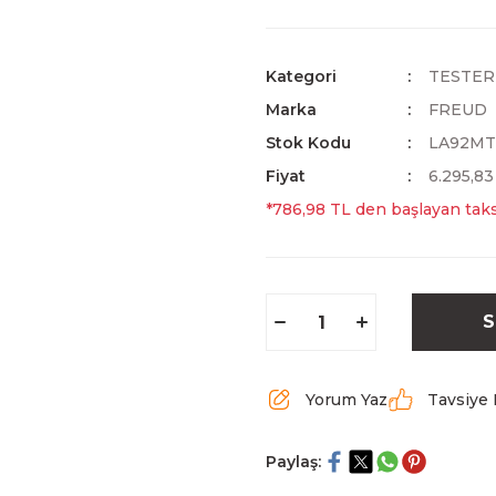
Kategori
TESTER
Marka
FREUD
Stok Kodu
LA92MT
Fiyat
6.295,8
*786,98 TL den başlayan taksi
S
Yorum Yaz
Tavsiye 
Paylaş: