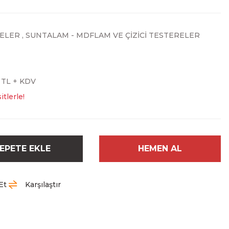
ELER
,
SUNTALAM - MDFLAM VE ÇİZİCİ TESTERELER
3 TL + KDV
tlerle!
EPETE EKLE
HEMEN AL
Et
Karşılaştır