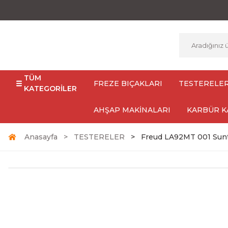
TÜM
FREZE BIÇAKLARI
TESTERELE
KATEGORİLER
AHŞAP MAKİNALARI
KARBÜR K
Anasayfa
TESTERELER
Freud LA92MT 001 Sun