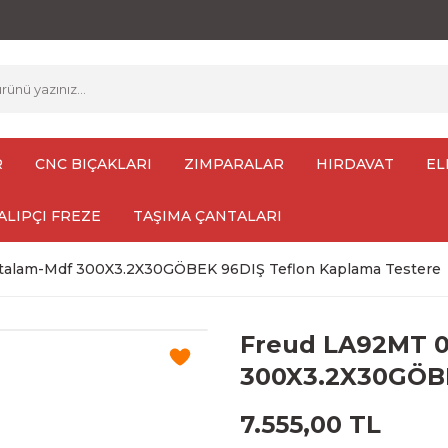
R
CNC BIÇAKLARI
ZIMPARALAR
HIRDAVAT
EL
ALIPÇI FREZE
TAŞIMA ÇANTALARI
talam-Mdf 300X3.2X30GÖBEK 96DIŞ Teflon Kaplama Testere
Freud LA92MT 0
300X3.2X30GÖBE
7.555,00 TL