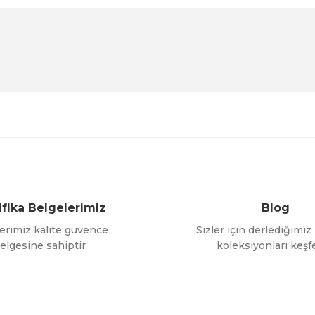
Ürün hakkında henüz soru sorulmamış.
Bu ürüne ilk yorumu siz yapın!
Sitemize ilk yorumu siz yapın!
Deneyimini Paylaş
Yorum Yaz
Soru Sor
ifika Belgelerimiz
Blog
erimiz kalite güvence
Sizler için derlediğimiz
Gönder
elgesine sahiptir
koleksiyonları keşf