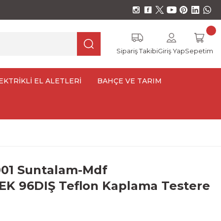
Sipariş Takibi
Giriş Yap
Sepetim
EKTRİKLİ EL ALETLERİ
BAHÇE VE TARIM
01 Suntalam-Mdf
K 96DIŞ Teflon Kaplama Testere