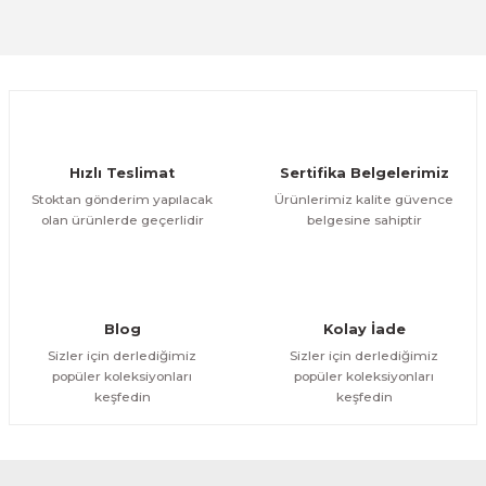
Sitemize ilk yorumu siz yapın!
Ürün resmi kalitesiz, bozuk veya görüntülenemiyor.
Ürün açıklamasında eksik bilgiler bulunuyor.
Deneyimini Paylaş
Ürün bilgilerinde hatalar bulunuyor.
Ürün fiyatı diğer sitelerden daha pahalı.
Hızlı Teslimat
Sertifika Belgelerimiz
Bu ürüne benzer farklı alternatifler olmalı.
Stoktan gönderim yapılacak
Ürünlerimiz kalite güvence
olan ürünlerde geçerlidir
belgesine sahiptir
Gönder
Blog
Kolay İade
Sizler için derlediğimiz
Sizler için derlediğimiz
popüler koleksiyonları
popüler koleksiyonları
keşfedin
keşfedin