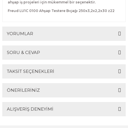
ahşap iş projeleri için mükemmel bir seçenektir.
R
EKLEME BIÇAKLARI
Freud LU1C 0100 Ahşap Testere Bıçağı 250x3,2x2,2x30 z22
KULP BIÇAKLARI
SİVRİ MOTİF BIÇAKLARI
YORUMLAR
ALUMİNYUM RAF BIÇAKLARI
SORU & CEVAP
MOTİF BIÇAKLARI
Bu ürüne ilk yorumu siz yapın!
TAKSİT SEÇENEKLERİ
Yorum Yaz
Ürün hakkında henüz soru sorulmamış.
ÖNERİLERİNİZ
Soru Sor
ALIŞVERİŞ DENEYİMİ
Bu ürünün fiyat bilgisi, resim, ürün açıklamalarında ve
diğer konularda yetersiz gördüğünüz noktaları öneri
formunu kullanarak tarafımıza iletebilirsiniz.
Görüş ve önerileriniz için teşekkür ederiz.