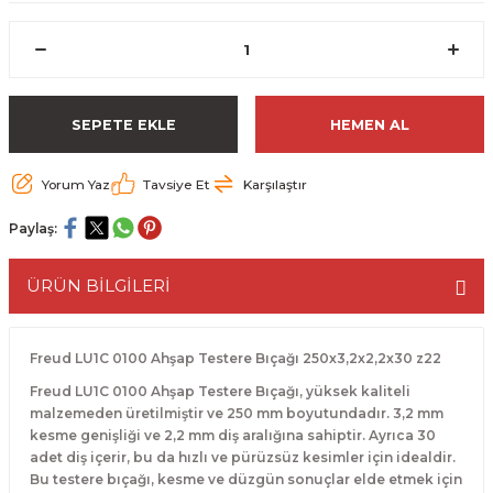
ESME MAKİNESİ
EYİCİLER
HAVŞA BIÇAKLARI
190'LIK SUNTA KESME TESTERELERİ
AKİNELERİ
TEMİZLEME BIÇAKLARI
200'LÜK SUNTA KESME TESTERELERİ
SEPETE EKLE
HEMEN AL
ELERİ
ALTTAN RULMANLI TEMİZLEME BIÇAK
210'LUK SUNTA KESME TESTERELERİ
Yorum Yaz
Tavsiye Et
Karşılaştır
RI
NELERİ
PVC TEMİZLEME BIÇAKLARI
230'LUK SUNTA KESME TESTERELERİ
Paylaş:
AR
AKİNESİ
U DERZ BIÇAKLARI
235'LİK SUNTA KESME TESTERELERİ
ÜRÜN BİLGİLERİ
45° V DERZ BIÇAKLARI
NCALARI
60° V DERZ BIÇAKLARI
Freud LU1C 0100 Ahşap Testere Bıçağı 250x3,2x2,2x30 z22
Freud LU1C 0100 Ahşap Testere Bıçağı, yüksek kaliteli
TÖRÜ
İNELERİ
45° PAH BIÇAKLARI
malzemeden üretilmiştir ve 250 mm boyutundadır. 3,2 mm
kesme genişliği ve 2,2 mm diş aralığına sahiptir. Ayrıca 30
NELERİ
adet diş içerir, bu da hızlı ve pürüzsüz kesimler için idealdir.
KUTU (KÖŞE) BİRLEŞTİRME BIÇAKLAR
Bu testere bıçağı, kesme ve düzgün sonuçlar elde etmek için