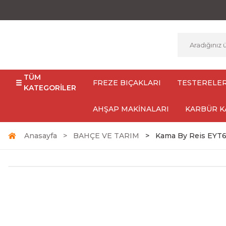
TÜM
FREZE BIÇAKLARI
TESTERELE
KATEGORİLER
AHŞAP MAKİNALARI
KARBÜR K
Anasayfa
BAHÇE VE TARIM
Kama By Reis EYT