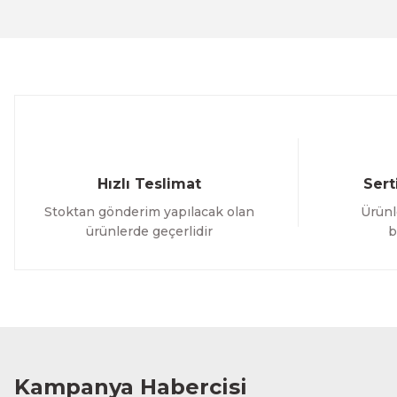
Ürün açıklamasında eksik bilgiler bulunuyor.
Ürün bilgilerinde hatalar bulunuyor.
Ürün fiyatı diğer sitelerden daha pahalı.
Bu ürüne benzer farklı alternatifler olmalı.
Hızlı Teslimat
Sert
Stoktan gönderim yapılacak olan
Ürünl
ürünlerde geçerlidir
b
Kampanya Habercisi