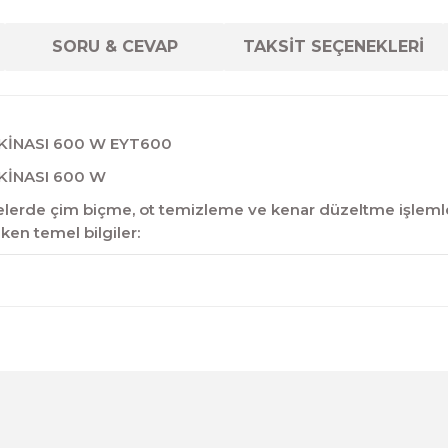
SORU & CEVAP
TAKSİT SEÇENEKLERİ
AKİNASI 600 W EYT600
KİNASI 600 W
hçelerde çim biçme, ot temizleme ve kenar düzeltme işlemleri
eken temel bilgiler:
diğer konularda yetersiz gördüğünüz noktaları öneri formunu kul
Ürün hakkında henüz soru sorulmamış.
Bu ürüne ilk yorumu siz yapın!
Sitemize ilk yorumu siz yapın!