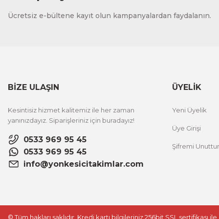
Ücretsiz e-bültene kayıt olun kampanyalardan faydalanın.
BİZE ULAŞIN
ÜYELİK
Kesintisiz hizmet kalitemiz ile her zaman
Yeni Üyelik
yanınızdayız. Siparişleriniz için buradayız!
Üye Girişi
0533 969 95 45
Şifremi Unutt
0533 969 95 45
info@yonkesicitakimlar.com
© Tüm hakları saklıdır. Kredi kartı bilgileriniz 256bit SSL sertifikası i