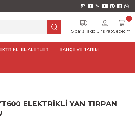
Sipariş Takibi
Giriş Yap
Sepetim
EKTRİKLİ EL ALETLERİ
BAHÇE VE TARIM
YT600 ELEKTRİKLİ YAN TIRPAN
W