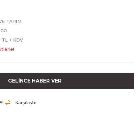
VE TARIM
600
0 TL + KDV
tlerle!
GELİNCE HABER VER
Et
Karşılaştır