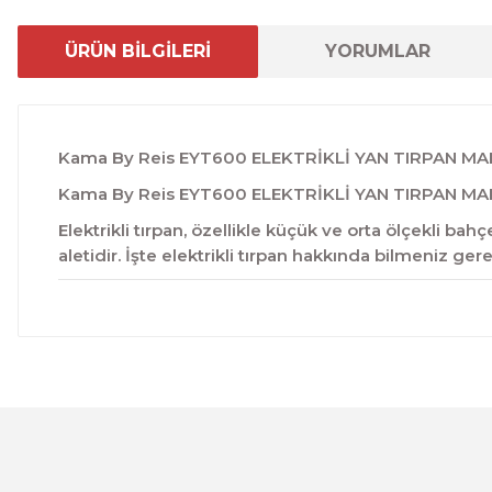
ÜRÜN BİLGİLERİ
YORUMLAR
Kama By Reis EYT600 ELEKTRİKLİ YAN TIRPAN M
Kama By Reis EYT600 ELEKTRİKLİ YAN TIRPAN MA
Elektrikli tırpan, özellikle küçük ve orta ölçekli ba
aletidir. İşte elektrikli tırpan hakkında bilmeniz ger
Bu ürünün fiyat bilgisi, resim, ürün açıklamalarında ve 
Görüş ve önerileriniz için teşekkür ederiz.
Ürün resmi kalitesiz, bozuk veya görüntülenemiyor.