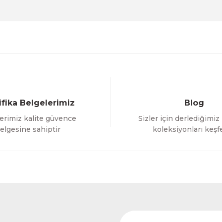
Deneyimini Paylaş
Yorum Yaz
Soru Sor
ifika Belgelerimiz
Blog
erimiz kalite güvence
Sizler için derlediğimiz
Gönder
elgesine sahiptir
koleksiyonları keşf