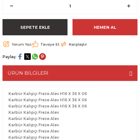
ESME MAKİNESİ
EYİCİLER
HAVŞA BIÇAKLARI
190'LIK SUNTA KESME TESTERELERİ
AKİNELERİ
TEMİZLEME BIÇAKLARI
200'LÜK SUNTA KESME TESTERELERİ
SEPETE EKLE
HEMEN AL
ELERİ
ALTTAN RULMANLI TEMİZLEME BIÇAK
210'LUK SUNTA KESME TESTERELERİ
Yorum Yaz
Tavsiye Et
Karşılaştır
RI
NELERİ
PVC TEMİZLEME BIÇAKLARI
230'LUK SUNTA KESME TESTERELERİ
Paylaş:
AR
AKİNESİ
U DERZ BIÇAKLARI
235'LİK SUNTA KESME TESTERELERİ
ÜRÜN BİLGİLERİ
45° V DERZ BIÇAKLARI
Karbür Kalıpçı Freze Alev H16 X 36 X 06
NCALARI
60° V DERZ BIÇAKLARI
Karbür Kalıpçı Freze Alev H16 X 36 X 06
Karbür Kalıpçı Freze Alev H16 X 36 X 06
Karbür Kalıpçı Freze Alev
TÖRÜ
İNELERİ
45° PAH BIÇAKLARI
Karbür Kalıpçı Freze Alev
Karbür Kalıpçı Freze Alev
NELERİ
KUTU (KÖŞE) BİRLEŞTİRME BIÇAKLAR
Karbür Kalıpçı Freze Alev
Karbür Kalıpçı Freze Alev