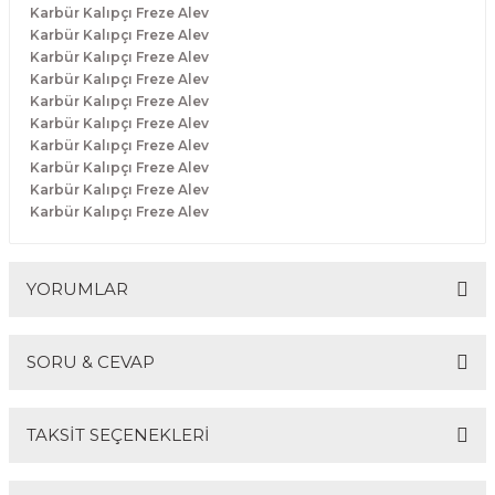
Karbür Kalıpçı Freze Alev
R
EKLEME BIÇAKLARI
Karbür Kalıpçı Freze Alev
Karbür Kalıpçı Freze Alev
KULP BIÇAKLARI
Karbür Kalıpçı Freze Alev
Karbür Kalıpçı Freze Alev
Karbür Kalıpçı Freze Alev
SİVRİ MOTİF BIÇAKLARI
Karbür Kalıpçı Freze Alev
Karbür Kalıpçı Freze Alev
ALUMİNYUM RAF BIÇAKLARI
Karbür Kalıpçı Freze Alev
Karbür Kalıpçı Freze Alev
MOTİF BIÇAKLARI
YORUMLAR
SORU & CEVAP
Bu ürüne ilk yorumu siz yapın!
TAKSİT SEÇENEKLERİ
Yorum Yaz
Ürün hakkında henüz soru sorulmamış.