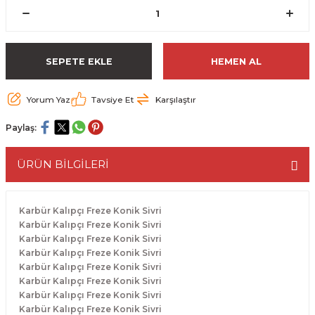
ESME MAKİNESİ
EYİCİLER
HAVŞA BIÇAKLARI
190'LIK SUNTA KESME TESTERELERİ
AKİNELERİ
TEMİZLEME BIÇAKLARI
200'LÜK SUNTA KESME TESTERELERİ
SEPETE EKLE
HEMEN AL
ELERİ
ALTTAN RULMANLI TEMİZLEME BIÇAK
210'LUK SUNTA KESME TESTERELERİ
Yorum Yaz
Tavsiye Et
Karşılaştır
RI
NELERİ
PVC TEMİZLEME BIÇAKLARI
230'LUK SUNTA KESME TESTERELERİ
Paylaş:
AR
AKİNESİ
U DERZ BIÇAKLARI
235'LİK SUNTA KESME TESTERELERİ
ÜRÜN BİLGİLERİ
45° V DERZ BIÇAKLARI
Karbür Kalıpçı Freze Konik Sivri
NCALARI
60° V DERZ BIÇAKLARI
Karbür Kalıpçı Freze Konik Sivri
Karbür Kalıpçı Freze Konik Sivri
Karbür Kalıpçı Freze Konik Sivri
TÖRÜ
İNELERİ
45° PAH BIÇAKLARI
Karbür Kalıpçı Freze Konik Sivri
Karbür Kalıpçı Freze Konik Sivri
NELERİ
KUTU (KÖŞE) BİRLEŞTİRME BIÇAKLAR
Karbür Kalıpçı Freze Konik Sivri
Karbür Kalıpçı Freze Konik Sivri