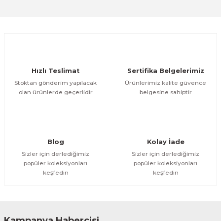
Sitemize ilk yorumu siz yapın!
Ürün resmi kalitesiz, bozuk veya görüntülenemiyor.
Ürün açıklamasında eksik bilgiler bulunuyor.
Deneyimini Paylaş
Ürün bilgilerinde hatalar bulunuyor.
Ürün fiyatı diğer sitelerden daha pahalı.
Hızlı Teslimat
Sertifika Belgelerimiz
Bu ürüne benzer farklı alternatifler olmalı.
Stoktan gönderim yapılacak
Ürünlerimiz kalite güvence
olan ürünlerde geçerlidir
belgesine sahiptir
Gönder
Blog
Kolay İade
Sizler için derlediğimiz
Sizler için derlediğimiz
popüler koleksiyonları
popüler koleksiyonları
keşfedin
keşfedin
Kampanya Habercisi