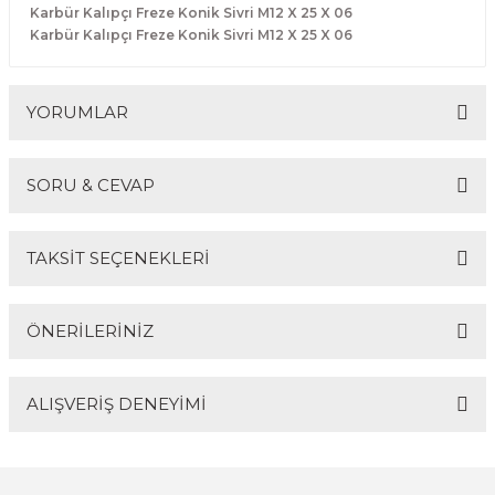
Karbür Kalıpçı Freze Konik Sivri M12 X 25 X 06
R
EKLEME BIÇAKLARI
Karbür Kalıpçı Freze Konik Sivri M12 X 25 X 06
KULP BIÇAKLARI
YORUMLAR
SİVRİ MOTİF BIÇAKLARI
ALUMİNYUM RAF BIÇAKLARI
SORU & CEVAP
Bu ürüne ilk yorumu siz yapın!
MOTİF BIÇAKLARI
TAKSİT SEÇENEKLERİ
Yorum Yaz
Ürün hakkında henüz soru sorulmamış.
ÖNERİLERİNİZ
Soru Sor
ALIŞVERİŞ DENEYİMİ
Bu ürünün fiyat bilgisi, resim, ürün açıklamalarında ve
diğer konularda yetersiz gördüğünüz noktaları öneri
formunu kullanarak tarafımıza iletebilirsiniz.
Görüş ve önerileriniz için teşekkür ederiz.