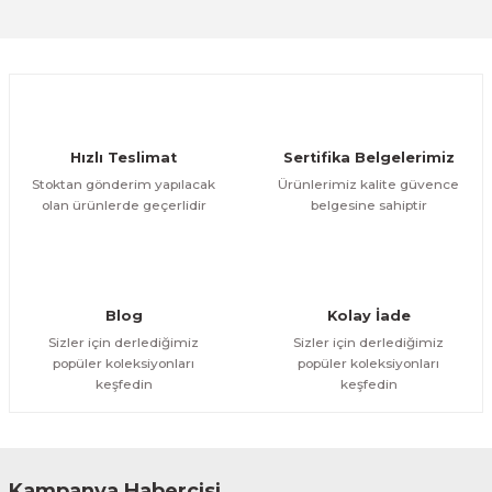
Sitemize ilk yorumu siz yapın!
Ürün resmi kalitesiz, bozuk veya görüntülenemiyor.
Ürün açıklamasında eksik bilgiler bulunuyor.
Deneyimini Paylaş
Ürün bilgilerinde hatalar bulunuyor.
Ürün fiyatı diğer sitelerden daha pahalı.
Hızlı Teslimat
Sertifika Belgelerimiz
Bu ürüne benzer farklı alternatifler olmalı.
Stoktan gönderim yapılacak
Ürünlerimiz kalite güvence
olan ürünlerde geçerlidir
belgesine sahiptir
Gönder
Blog
Kolay İade
Sizler için derlediğimiz
Sizler için derlediğimiz
popüler koleksiyonları
popüler koleksiyonları
keşfedin
keşfedin
Kampanya Habercisi