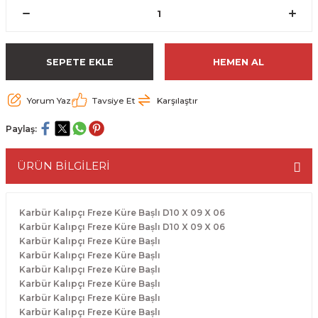
ESME MAKİNESİ
EYİCİLER
HAVŞA BIÇAKLARI
190'LIK SUNTA KESME TESTERELERİ
AKİNELERİ
TEMİZLEME BIÇAKLARI
200'LÜK SUNTA KESME TESTERELERİ
SEPETE EKLE
HEMEN AL
ELERİ
ALTTAN RULMANLI TEMİZLEME BIÇAK
210'LUK SUNTA KESME TESTERELERİ
Yorum Yaz
Tavsiye Et
Karşılaştır
RI
NELERİ
PVC TEMİZLEME BIÇAKLARI
230'LUK SUNTA KESME TESTERELERİ
Paylaş:
AR
AKİNESİ
U DERZ BIÇAKLARI
235'LİK SUNTA KESME TESTERELERİ
ÜRÜN BİLGİLERİ
45° V DERZ BIÇAKLARI
Karbür Kalıpçı Freze Küre Bașlı D10 X 09 X 06
NCALARI
60° V DERZ BIÇAKLARI
Karbür Kalıpçı Freze Küre Bașlı D10 X 09 X 06
Karbür Kalıpçı Freze Küre Bașlı
Karbür Kalıpçı Freze Küre Bașlı
TÖRÜ
İNELERİ
45° PAH BIÇAKLARI
Karbür Kalıpçı Freze Küre Bașlı
Karbür Kalıpçı Freze Küre Bașlı
NELERİ
KUTU (KÖŞE) BİRLEŞTİRME BIÇAKLAR
Karbür Kalıpçı Freze Küre Bașlı
Karbür Kalıpçı Freze Küre Bașlı