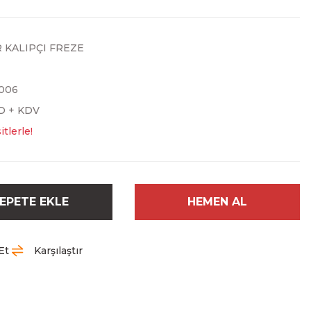
 KALIPÇI FREZE
006
SD + KDV
tlerle!
EPETE EKLE
HEMEN AL
Et
Karşılaştır