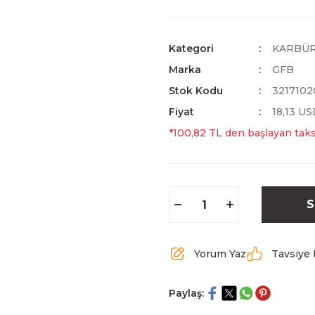
Kategori
KARBÜR
Marka
GFB
Stok Kodu
3217102
Fiyat
18,13 U
*100,82 TL den başlayan taksi
S
Yorum Yaz
Tavsiye 
Paylaş: