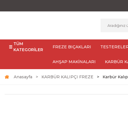
TÜM
FREZE BIÇAKLARI
TESTERELE
KATEGORİLER
AHŞAP MAKİNALARI
KARBÜR K
Anasayfa
KARBÜR KALIPÇI FREZE
Karbür Kalıp