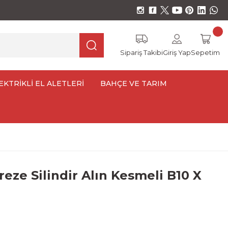
Sipariş Takibi
Giriş Yap
Sepetim
EKTRİKLİ EL ALETLERİ
BAHÇE VE TARIM
reze Silindir Alın Kesmeli B10 X