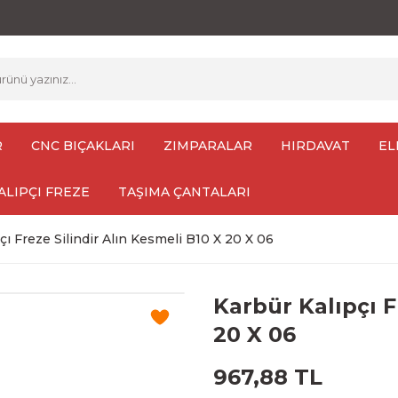
R
CNC BIÇAKLARI
ZIMPARALAR
HIRDAVAT
EL
ALIPÇI FREZE
TAŞIMA ÇANTALARI
çı Freze Silindir Alın Kesmeli B10 X 20 X 06
Karbür Kalıpçı F
20 X 06
967,88 TL