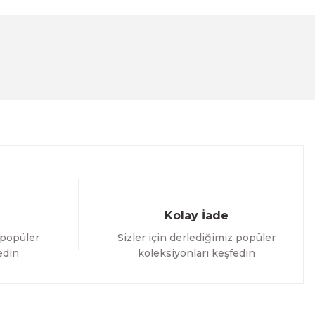
lanarak tarafımıza iletebilirsiniz.
Kolay İade
 popüler
Sizler için derlediğimiz popüler
edin
koleksiyonları keşfedin