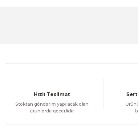
Bu ürünün fiyat bilgisi, resim, ürün açıklamalarında ve 
Görüş ve önerileriniz için teşekkür ederiz.
Ürün resmi kalitesiz, bozuk veya görüntülenemiyor.
Ürün açıklamasında eksik bilgiler bulunuyor.
Ürün bilgilerinde hatalar bulunuyor.
Ürün fiyatı diğer sitelerden daha pahalı.
Bu ürüne benzer farklı alternatifler olmalı.
Hızlı Teslimat
Sert
Stoktan gönderim yapılacak olan
Ürünl
ürünlerde geçerlidir
b