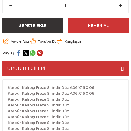
ESME MAKİNESİ
EYİCİLER
HAVŞA BIÇAKLARI
190'LIK SUNTA KESME TESTERELERİ
AKİNELERİ
TEMİZLEME BIÇAKLARI
200'LÜK SUNTA KESME TESTERELERİ
SEPETE EKLE
HEMEN AL
ELERİ
ALTTAN RULMANLI TEMİZLEME BIÇAK
210'LUK SUNTA KESME TESTERELERİ
Yorum Yaz
Tavsiye Et
Karşılaştır
RI
NELERİ
PVC TEMİZLEME BIÇAKLARI
230'LUK SUNTA KESME TESTERELERİ
Paylaş:
AR
AKİNESİ
U DERZ BIÇAKLARI
235'LİK SUNTA KESME TESTERELERİ
ÜRÜN BİLGİLERİ
45° V DERZ BIÇAKLARI
Karbür Kalıpçı Freze Silindir Düz A06 X16 X 06
NCALARI
60° V DERZ BIÇAKLARI
Karbür Kalıpçı Freze Silindir Düz A06 X16 X 06
Karbür Kalıpçı Freze Silindir Düz
Karbür Kalıpçı Freze Silindir Düz
TÖRÜ
İNELERİ
45° PAH BIÇAKLARI
Karbür Kalıpçı Freze Silindir Düz
Karbür Kalıpçı Freze Silindir Düz
NELERİ
KUTU (KÖŞE) BİRLEŞTİRME BIÇAKLAR
Karbür Kalıpçı Freze Silindir Düz
Karbür Kalıpçı Freze Silindir Düz