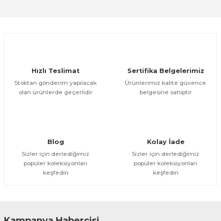
Sitemize ilk yorumu siz yapın!
Ürün resmi kalitesiz, bozuk veya görüntülenemiyor.
Ürün açıklamasında eksik bilgiler bulunuyor.
Deneyimini Paylaş
Ürün bilgilerinde hatalar bulunuyor.
Ürün fiyatı diğer sitelerden daha pahalı.
Hızlı Teslimat
Sertifika Belgelerimiz
Bu ürüne benzer farklı alternatifler olmalı.
Stoktan gönderim yapılacak
Ürünlerimiz kalite güvence
olan ürünlerde geçerlidir
belgesine sahiptir
Gönder
Blog
Kolay İade
Sizler için derlediğimiz
Sizler için derlediğimiz
popüler koleksiyonları
popüler koleksiyonları
keşfedin
keşfedin
Kampanya Habercisi