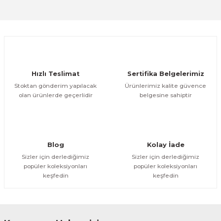
Sitemize ilk yorumu siz yapın!
Ürün resmi kalitesiz, bozuk veya görüntülenemiyor.
Ürün açıklamasında eksik bilgiler bulunuyor.
Deneyimini Paylaş
Ürün bilgilerinde hatalar bulunuyor.
Ürün fiyatı diğer sitelerden daha pahalı.
Hızlı Teslimat
Sertifika Belgelerimiz
Bu ürüne benzer farklı alternatifler olmalı.
Stoktan gönderim yapılacak
Ürünlerimiz kalite güvence
olan ürünlerde geçerlidir
belgesine sahiptir
Gönder
Blog
Kolay İade
Sizler için derlediğimiz
Sizler için derlediğimiz
popüler koleksiyonları
popüler koleksiyonları
keşfedin
keşfedin