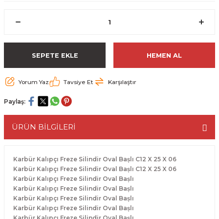
ESME MAKİNESİ
EYİCİLER
HAVŞA BIÇAKLARI
190'LIK SUNTA KESME TESTERELERİ
AKİNELERİ
TEMİZLEME BIÇAKLARI
200'LÜK SUNTA KESME TESTERELERİ
SEPETE EKLE
HEMEN AL
ELERİ
ALTTAN RULMANLI TEMİZLEME BIÇAK
210'LUK SUNTA KESME TESTERELERİ
Yorum Yaz
Tavsiye Et
Karşılaştır
RI
NELERİ
PVC TEMİZLEME BIÇAKLARI
230'LUK SUNTA KESME TESTERELERİ
Paylaş:
AR
AKİNESİ
U DERZ BIÇAKLARI
235'LİK SUNTA KESME TESTERELERİ
ÜRÜN BİLGİLERİ
45° V DERZ BIÇAKLARI
NCALARI
60° V DERZ BIÇAKLARI
Karbür Kalıpçı Freze Silindir Oval Bașlı C12 X 25 X 06
Karbür Kalıpçı Freze Silindir Oval Bașlı C12 X 25 X 06
Karbür Kalıpçı Freze Silindir Oval Bașlı
TÖRÜ
İNELERİ
45° PAH BIÇAKLARI
Karbür Kalıpçı Freze Silindir Oval Bașlı
Karbür Kalıpçı Freze Silindir Oval Bașlı
NELERİ
KUTU (KÖŞE) BİRLEŞTİRME BIÇAKLAR
Karbür Kalıpçı Freze Silindir Oval Bașlı
Karbür Kalıpçı Freze Silindir Oval Bașlı