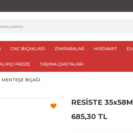
R
CNC BIÇAKLARI
ZIMPARALAR
HIRDAVAT
EL
ALIPÇI FREZE
TAŞIMA ÇANTALARI
 MENTEŞE BIÇAĞI
RESİSTE 35x58
685,30 TL