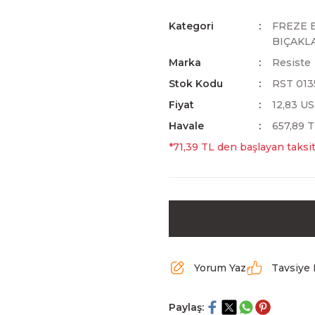
Kategori
FREZE 
BIÇAKL
Marka
Resiste
Stok Kodu
RST 013
Fiyat
12,83 U
Havale
657,89 T
*71,39 TL den başlayan taksit
Yorum Yaz
Tavsiye 
Paylaş: