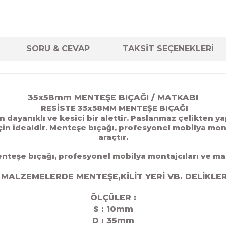
SORU & CEVAP
TAKSİT SEÇENEKLERİ
35
x58mm MENTEŞE BIÇAĞI / MATKABI
RESİSTE 35x58MM MENTEŞE BIÇAĞI
 dayanıklı ve kesici bir alettir. Paslanmaz çelikten y
için idealdir. Menteşe bıçağı, profesyonel mobilya mon
araçtır.
şe bıçağı, profesyonel mobilya montajcıları ve maran
 MALZEMELERDE MENTEŞE,KİLİT YERİ VB. DELİKLER
ÖLÇÜLER :
S : 10mm
D : 35mm