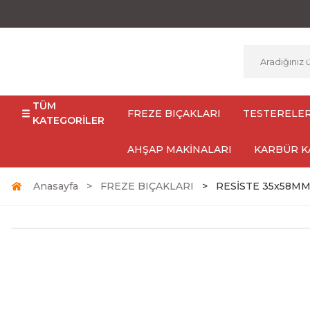
TÜM
FREZE BIÇAKLARI
TESTERELE
KATEGORİLER
AHŞAP MAKİNALARI
KARBÜR K
Anasayfa
FREZE BIÇAKLARI
RESİSTE 35x58MM