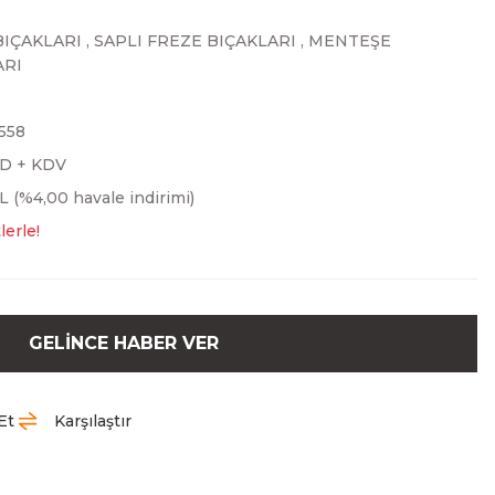
BIÇAKLARI
,
SAPLI FREZE BIÇAKLARI
,
MENTEŞE
ARI
558
SD + KDV
L (%4,00 havale indirimi)
lerle!
GELİNCE HABER VER
Et
Karşılaştır