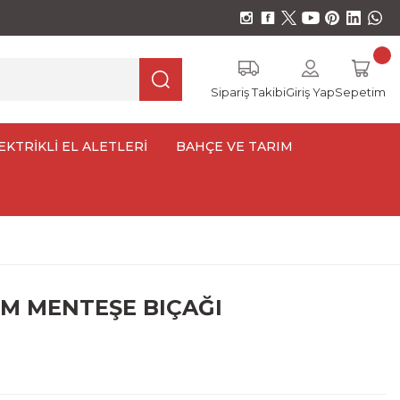
Sipariş Takibi
Giriş Yap
Sepetim
EKTRİKLİ EL ALETLERİ
BAHÇE VE TARIM
MM MENTEŞE BIÇAĞI