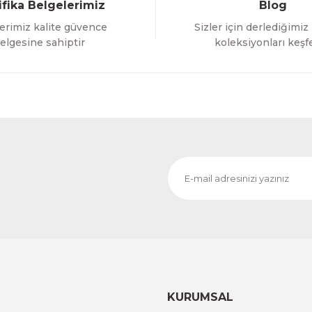
ifika Belgelerimiz
Blog
erimiz kalite güvence
Sizler için derlediğimiz
Gönder
elgesine sahiptir
koleksiyonları keşf
KURUMSAL