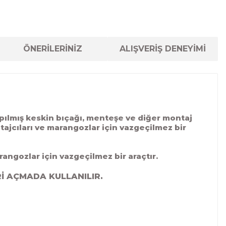
ÖNERİLERİNİZ
ALIŞVERİŞ DENEYİMİ
apılmış keskin bıçağı, menteşe ve diğer montaj
tajcıları ve marangozlar için vazgeçilmez bir
gozlar için vazgeçilmez bir araçtır.
İ AÇMADA KULLANILIR.