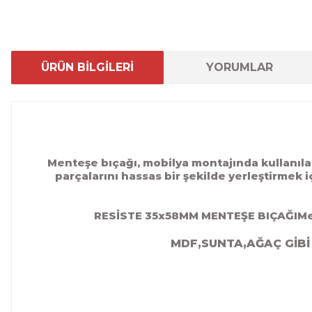
ÜRÜN BİLGİLERİ
YORUMLAR
Menteşe bıçağı, mobilya montajında kullanılan
parçalarını hassas bir şekilde yerleştirmek 
RESİSTE 35x58MM MENTEŞE BIÇAĞIMente
MDF,SUNTA,AĞAÇ GİBİ