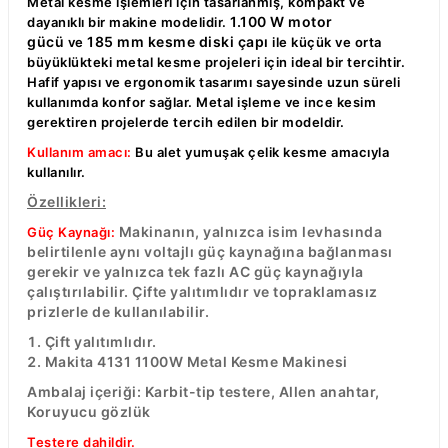
Metal kesme işlemleri için tasarlanmış, kompakt ve
R
EKLEME BIÇAKLARI
1.100 W motor
dayanıklı bir makine modelidir.
gücü
185 mm kesme diski çapı
ve
ile küçük ve orta
büyüklükteki metal kesme projeleri için ideal bir tercihtir.
KULP BIÇAKLARI
Hafif yapısı ve ergonomik tasarımı sayesinde uzun süreli
kullanımda konfor sağlar. Metal işleme ve ince kesim
SİVRİ MOTİF BIÇAKLARI
gerektiren projelerde tercih edilen bir modeldir.
Kullanım amacı:
Bu alet yumuşak çelik kesme amacıyla
ALUMİNYUM RAF BIÇAKLARI
kullanılır.
Özellikleri:
MOTİF BIÇAKLARI
Makinanın, yalnızca isim levhasında
Güç Kaynağı:
belirtilenle aynı voltajlı güç kaynağına bağlanması
gerekir ve yalnızca tek fazlı AC güç kaynağıyla
çalıştırılabilir. Çifte yalıtımlıdır ve topraklamasız
prizlerle de kullanılabilir.
Çift yalıtımlıdır.
Makita 4131 1100W Metal Kesme Makinesi
Ambalaj içeriği: Karbit-tip testere, Allen anahtar,
Koruyucu gözlük
Testere dahildir.