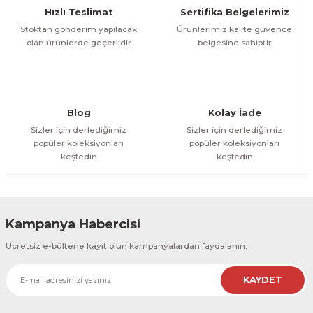
Hızlı Teslimat
Sertifika Belgelerimiz
Bu ürüne benzer farklı alternatifler olmalı.
Stoktan gönderim yapılacak
Ürünlerimiz kalite güvence
olan ürünlerde geçerlidir
belgesine sahiptir
Gönder
Blog
Kolay İade
Sizler için derlediğimiz
Sizler için derlediğimiz
popüler koleksiyonları
popüler koleksiyonları
keşfedin
keşfedin
Kampanya Habercisi
Ücretsiz e-bültene kayıt olun kampanyalardan faydalanın.
KAYDET