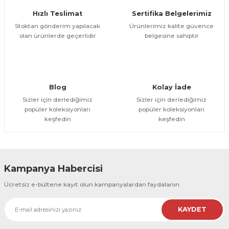
Ürün fiyatı diğer sitelerden daha pahalı.
Hızlı Teslimat
Sertifika Belgelerimiz
Bu ürüne benzer farklı alternatifler olmalı.
Stoktan gönderim yapılacak
Ürünlerimiz kalite güvence
olan ürünlerde geçerlidir
belgesine sahiptir
Gönder
Blog
Kolay İade
Sizler için derlediğimiz
Sizler için derlediğimiz
popüler koleksiyonları
popüler koleksiyonları
keşfedin
keşfedin
Kampanya Habercisi
Ücretsiz e-bültene kayıt olun kampanyalardan faydalanın.
KAYDET