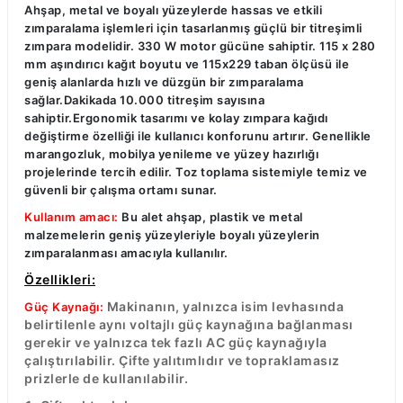
Ahşap, metal ve boyalı yüzeylerde hassas ve etkili
R
EKLEME BIÇAKLARI
zımparalama işlemleri için tasarlanmış güçlü bir titreşimli
zımpara modelidir. 330 W motor gücüne sahiptir. 115 x 280
KULP BIÇAKLARI
mm aşındırıcı kağıt boyutu ve 115x229 taban ölçüsü ile
geniş alanlarda hızlı ve düzgün bir zımparalama
sağlar.Dakikada 10.000 titreşim sayısına
SİVRİ MOTİF BIÇAKLARI
sahiptir.Ergonomik tasarımı ve kolay zımpara kağıdı
değiştirme özelliği ile kullanıcı konforunu artırır. Genellikle
ALUMİNYUM RAF BIÇAKLARI
marangozluk, mobilya yenileme ve yüzey hazırlığı
projelerinde tercih edilir. Toz toplama sistemiyle temiz ve
güvenli bir çalışma ortamı sunar.
MOTİF BIÇAKLARI
Kullanım amacı:
Bu alet ahşap, plastik ve metal
malzemelerin geniş yüzeyleriyle boyalı yüzeylerin
zımparalanması amacıyla kullanılır.
Özellikleri:
Makinanın, yalnızca isim levhasında
Güç Kaynağı:
belirtilenle aynı voltajlı güç kaynağına bağlanması
gerekir ve yalnızca tek fazlı AC güç kaynağıyla
çalıştırılabilir. Çifte yalıtımlıdır ve topraklamasız
prizlerle de kullanılabilir.