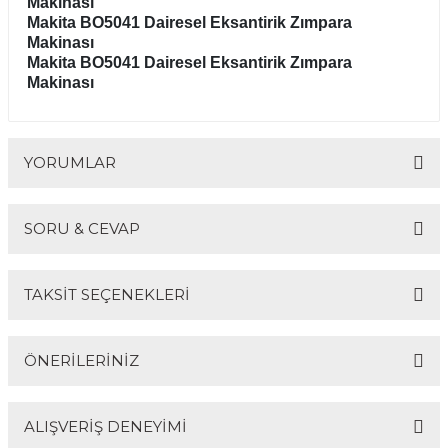
Makinası
Makita BO5041 Dairesel Eksantirik Zımpara
Makinası
Makita BO5041 Dairesel Eksantirik Zımpara
Makinası
YORUMLAR
SORU & CEVAP
Bu ürüne ilk yorumu siz yapın!
TAKSİT SEÇENEKLERİ
Yorum Yaz
Ürün hakkında henüz soru sorulmamış.
ÖNERİLERİNİZ
Soru Sor
ALIŞVERİŞ DENEYİMİ
Bu ürünün fiyat bilgisi, resim, ürün açıklamalarında ve
diğer konularda yetersiz gördüğünüz noktaları öneri