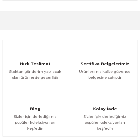
formunu kullanarak tarafımıza iletebilirsiniz.
Görüş ve önerileriniz için teşekkür ederiz.
Sitemize ilk yorumu siz yapın!
Ürün resmi kalitesiz, bozuk veya görüntülenemiyor.
Ürün açıklamasında eksik bilgiler bulunuyor.
Deneyimini Paylaş
Ürün bilgilerinde hatalar bulunuyor.
Ürün fiyatı diğer sitelerden daha pahalı.
Hızlı Teslimat
Sertifika Belgelerimiz
Bu ürüne benzer farklı alternatifler olmalı.
Stoktan gönderim yapılacak
Ürünlerimiz kalite güvence
olan ürünlerde geçerlidir
belgesine sahiptir
Gönder
Blog
Kolay İade
Sizler için derlediğimiz
Sizler için derlediğimiz
popüler koleksiyonları
popüler koleksiyonları
keşfedin
keşfedin