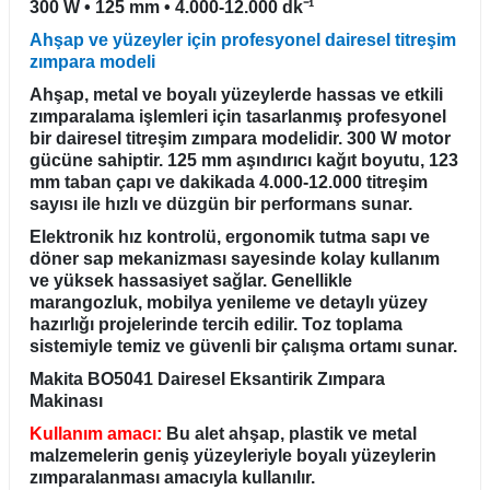
300 W • 125 mm • 4.000-12.000 dk⁻¹
R
EKLEME BIÇAKLARI
Ahşap ve yüzeyler için profesyonel dairesel titreşim
zımpara modeli
KULP BIÇAKLARI
Ahşap, metal ve boyalı yüzeylerde hassas ve etkili
zımparalama işlemleri için tasarlanmış profesyonel
SİVRİ MOTİF BIÇAKLARI
bir dairesel titreşim zımpara modelidir. 300 W motor
gücüne sahiptir. 125 mm aşındırıcı kağıt boyutu, 123
ALUMİNYUM RAF BIÇAKLARI
mm taban çapı ve dakikada 4.000-12.000 titreşim
sayısı ile hızlı ve düzgün bir performans sunar.
MOTİF BIÇAKLARI
Elektronik hız kontrolü, ergonomik tutma sapı ve
döner sap mekanizması sayesinde kolay kullanım
ve yüksek hassasiyet sağlar. Genellikle
marangozluk, mobilya yenileme ve detaylı yüzey
hazırlığı projelerinde tercih edilir. Toz toplama
sistemiyle temiz ve güvenli bir çalışma ortamı sunar.
Makita BO5041 Dairesel Eksantirik Zımpara
Makinası
Kullanım amacı:
Bu alet ahşap, plastik ve metal
malzemelerin geniş yüzeyleriyle boyalı yüzeylerin
zımparalanması amacıyla kullanılır.