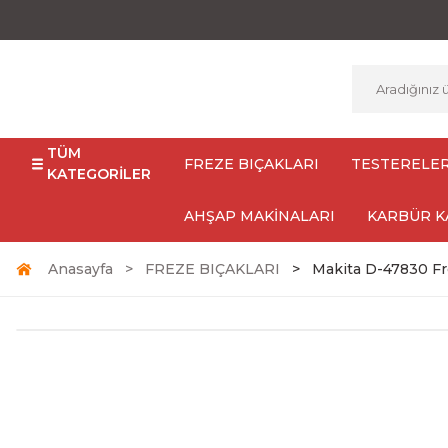
TÜM
FREZE BIÇAKLARI
TESTERELE
KATEGORİLER
AHŞAP MAKİNALARI
KARBÜR K
Anasayfa
FREZE BIÇAKLARI
Makita D-47830 Fr