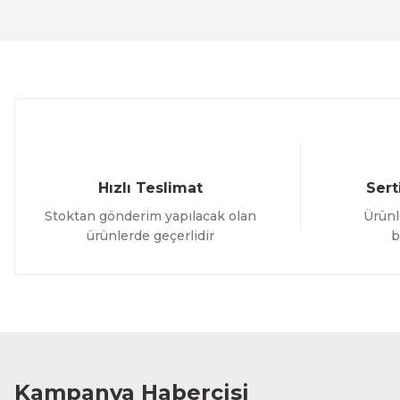
Ürün açıklamasında eksik bilgiler bulunuyor.
Ürün bilgilerinde hatalar bulunuyor.
Ürün fiyatı diğer sitelerden daha pahalı.
Bu ürüne benzer farklı alternatifler olmalı.
Hızlı Teslimat
Sert
Stoktan gönderim yapılacak olan
Ürünl
ürünlerde geçerlidir
b
Kampanya Habercisi