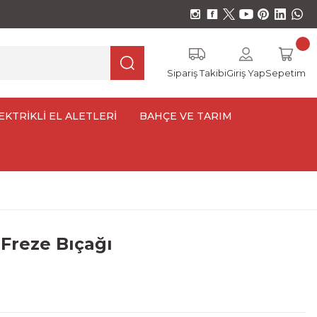
Sipariş Takibi
Giriş Yap
Sepetim
EKTRİKLİ EL ALETLERİ
BAHÇE VE TARIM
Freze Bıçağı