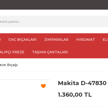
R
CNC BIÇAKLARI
ZIMPARALAR
HIRDAVAT
EL
ALIPÇI FREZE
TAŞIMA ÇANTALARI
eze Bıçağı
Makita D-47830 
1.360,00 TL