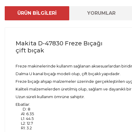
ÜRÜN BİLGİLERİ
YORUMLAR
Makita D-47830 Freze Bıçağı
çift bıçak
Freze makinelerinde kullanım sağlanan aksesuarlardan biridir
Dalma U kanal bıçağı modeli olup, çift bıçaklı yapıdadır.
Freze bıçağı ahşap malzemeler üzerinde gerçekleştirilen uygu
Kaliteli malzemelerden üretilmiş olup, sağlam ve dayanıklı bir 
Uzun süreli kullanım ömrüne sahiptir.
Ebatlar:
D: 8
A1: 6.35
L1: 44.5
L2: 12.7
R1: 3.2