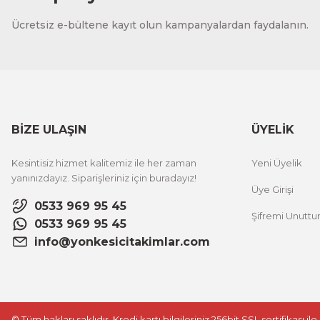
Ücretsiz e-bültene kayıt olun kampanyalardan faydalanın.
BİZE ULAŞIN
ÜYELİK
Kesintisiz hizmet kalitemiz ile her zaman
Yeni Üyelik
yanınızdayız. Siparişleriniz için buradayız!
Üye Girişi
0533 969 95 45
Şifremi Unutt
0533 969 95 45
info@yonkesicitakimlar.com
© Tüm hakları saklıdır. Kredi kartı bilgileriniz 256bit SSL sertifikası i