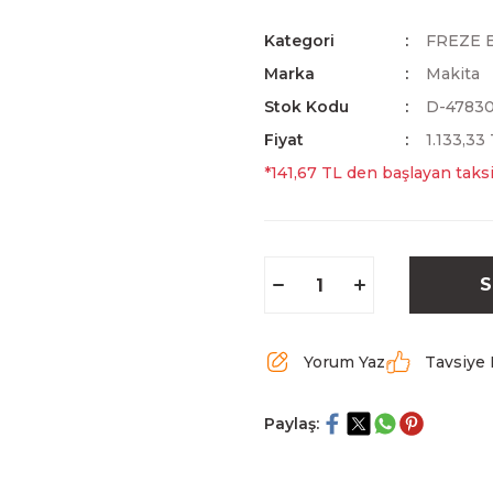
Kategori
FREZE 
Marka
Makita
Stok Kodu
D-4783
Fiyat
1.133,33
*141,67 TL den başlayan taksi
S
Yorum Yaz
Tavsiye 
Paylaş: