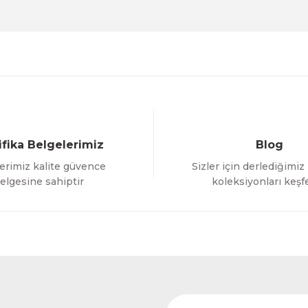
Deneyimini Paylaş
Yorum Yaz
Soru Sor
ifika Belgelerimiz
Blog
erimiz kalite güvence
Sizler için derlediğimiz
Gönder
elgesine sahiptir
koleksiyonları keşf