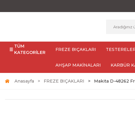
TÜM
FREZE BIÇAKLARI
TESTERELE
KATEGORİLER
AHŞAP MAKİNALARI
KARBÜR K
Anasayfa
FREZE BIÇAKLARI
Makita D-48262 Fr