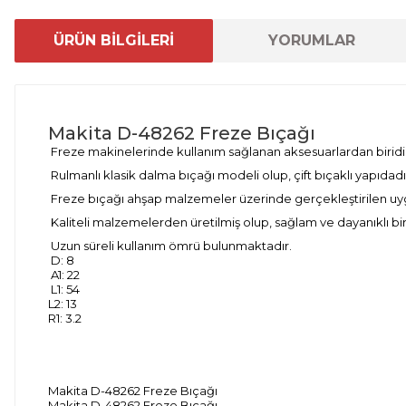
ÜRÜN BİLGİLERİ
YORUMLAR
Makita D-48262 Freze Bıçağı
Freze makinelerinde kullanım sağlanan aksesuarlardan biridi
Rulmanlı klasik dalma bıçağı modeli olup, çift bıçaklı yapıdadı
Freze bıçağı ahşap malzemeler üzerinde gerçekleştirilen uygu
Kaliteli malzemelerden üretilmiş olup, sağlam ve dayanıklı bir 
Uzun süreli kullanım ömrü bulunmaktadır.
D: 8
A1: 22
L1: 54
L2: 13
R1: 3.2
Makita D-48262 Freze Bıçağı
Makita D-48262 Freze Bıçağı