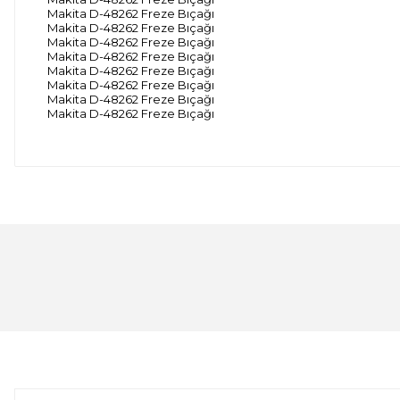
Makita D-48262 Freze Bıçağı
Makita D-48262 Freze Bıçağı
Makita D-48262 Freze Bıçağı
Makita D-48262 Freze Bıçağı
Makita D-48262 Freze Bıçağı
Makita D-48262 Freze Bıçağı
Makita D-48262 Freze Bıçağı
Makita D-48262 Freze Bıçağı
Bu ürünün fiyat bilgisi, resim, ürün açıklamalarında ve 
Görüş ve önerileriniz için teşekkür ederiz.
Ürün resmi kalitesiz, bozuk veya görüntülenemiyor.
Ürün açıklamasında eksik bilgiler bulunuyor.
Ürün bilgilerinde hatalar bulunuyor.
Ürün fiyatı diğer sitelerden daha pahalı.
Bu ürüne benzer farklı alternatifler olmalı.