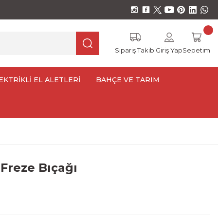
Sipariş Takibi
Giriş Yap
Sepetim
EKTRİKLİ EL ALETLERİ
BAHÇE VE TARIM
Freze Bıçağı