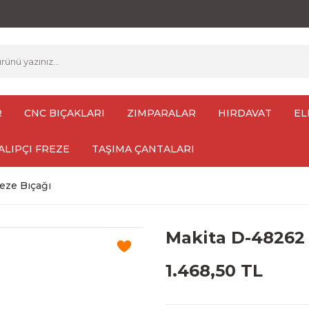
R
CNC BIÇAKLARI
ZIMPARALAR
HIRDAVAT
EL
ALIPÇI FREZE
TAŞIMA ÇANTALARI
eze Bıçağı
Makita D-48262 
1.468,50 TL