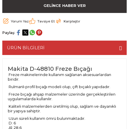
GELİNCE HABER VER
ESME MAKİNESİ
EYİCİLER
HAVŞA BIÇAKLARI
190'LIK SUNTA KESME TESTERELERİ
AKİNELERİ
TEMİZLEME BIÇAKLARI
200'LÜK SUNTA KESME TESTERELERİ
Yorum Yaz
Tavsiye Et
Karşılaştır
Paylaş:
ELERİ
ALTTAN RULMANLI TEMİZLEME BIÇAK
210'LUK SUNTA KESME TESTERELERİ
ÜRÜN BİLGİLERİ
RI
NELERİ
PVC TEMİZLEME BIÇAKLARI
230'LUK SUNTA KESME TESTERELERİ
AR
AKİNESİ
U DERZ BIÇAKLARI
235'LİK SUNTA KESME TESTERELERİ
Makita D-48810 Freze Bıçağı
Freze makinelerinde kullanım sağlanan aksesuarlardan
45° V DERZ BIÇAKLARI
biridir.
Rulmanlı profil bıçağı modeli olup, çift bıçaklı yapıdadır.
NCALARI
60° V DERZ BIÇAKLARI
Freze bıçağı ahşap malzemeler üzerinde gerçekleştirilen
uygulamalarda kullanılır.
TÖRÜ
İNELERİ
45° PAH BIÇAKLARI
Kaliteli malzemelerden üretilmiş olup, sağlam ve dayanıklı
bir yapıya sahiptir.
Uzun süreli kullanım ömrü bulunmaktadır.
NELERİ
KUTU (KÖŞE) BİRLEŞTİRME BIÇAKLAR
D: 6
A1: 28.6