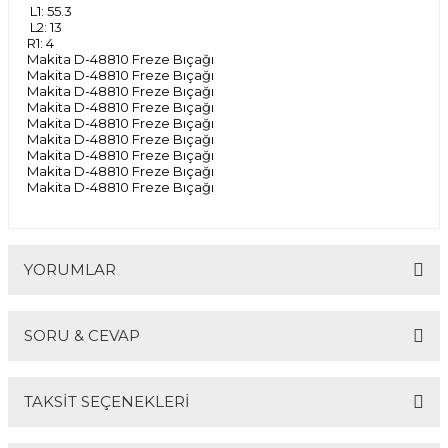
L1: 55.3
R
EKLEME BIÇAKLARI
L2: 13
R1: 4
Makita D-48810 Freze Bıçağı
KULP BIÇAKLARI
Makita D-48810 Freze Bıçağı
Makita D-48810 Freze Bıçağı
Makita D-48810 Freze Bıçağı
SİVRİ MOTİF BIÇAKLARI
Makita D-48810 Freze Bıçağı
Makita D-48810 Freze Bıçağı
Makita D-48810 Freze Bıçağı
ALUMİNYUM RAF BIÇAKLARI
Makita D-48810 Freze Bıçağı
Makita D-48810 Freze Bıçağı
MOTİF BIÇAKLARI
YORUMLAR
SORU & CEVAP
Bu ürüne ilk yorumu siz yapın!
TAKSİT SEÇENEKLERİ
Yorum Yaz
Ürün hakkında henüz soru sorulmamış.