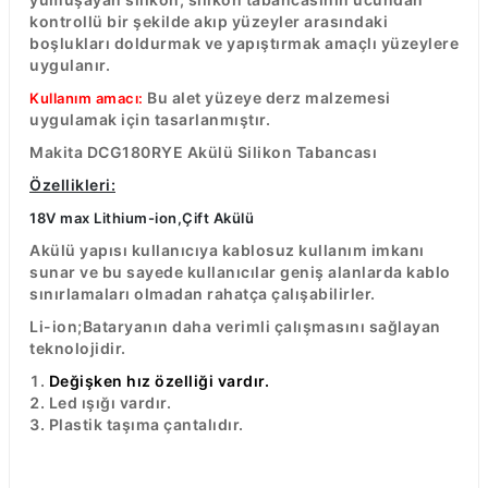
R
EKLEME BIÇAKLARI
kontrollü bir şekilde akıp yüzeyler arasındaki
boşlukları doldurmak ve yapıştırmak amaçlı yüzeylere
uygulanır.
KULP BIÇAKLARI
Bu alet yüzeye derz malzemesi
Kullanım amacı:
uygulamak için tasarlanmıştır.
SİVRİ MOTİF BIÇAKLARI
Makita DCG180RYE Akülü Silikon Tabancası
ALUMİNYUM RAF BIÇAKLARI
Özellikleri:
18V max Lithium-ion,Çift Akülü
MOTİF BIÇAKLARI
Akülü yapısı kullanıcıya kablosuz kullanım imkanı
sunar ve bu sayede kullanıcılar geniş alanlarda kablo
sınırlamaları olmadan rahatça çalışabilirler.
Li-ion;Bataryanın daha verimli çalışmasını sağlayan
teknolojidir.
Değişken hız özelliği vardır.
Led ışığı vardır.
Plastik taşıma çantalıdır.