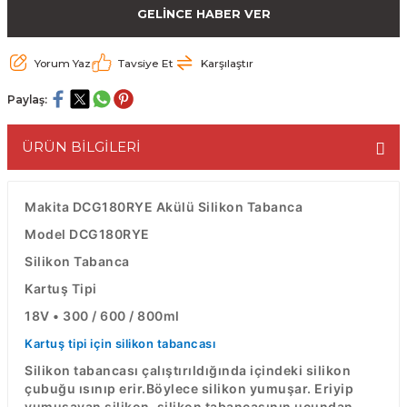
GELİNCE HABER VER
ESME MAKİNESİ
EYİCİLER
HAVŞA BIÇAKLARI
190'LIK SUNTA KESME TESTERELERİ
Yorum Yaz
Tavsiye Et
Karşılaştır
AKİNELERİ
TEMİZLEME BIÇAKLARI
200'LÜK SUNTA KESME TESTERELERİ
Paylaş:
ELERİ
ALTTAN RULMANLI TEMİZLEME BIÇAK
210'LUK SUNTA KESME TESTERELERİ
ÜRÜN BİLGİLERİ
RI
NELERİ
PVC TEMİZLEME BIÇAKLARI
230'LUK SUNTA KESME TESTERELERİ
AR
AKİNESİ
U DERZ BIÇAKLARI
235'LİK SUNTA KESME TESTERELERİ
Makita DCG180RYE Akülü Silikon Tabanca
Model DCG180RYE
45° V DERZ BIÇAKLARI
Silikon Tabanca
Kartuş Tipi
NCALARI
60° V DERZ BIÇAKLARI
18V • 300 / 600 / 800ml
TÖRÜ
İNELERİ
45° PAH BIÇAKLARI
Kartuş tipi için silikon tabancası
Silikon tabancası çalıştırıldığında içindeki silikon
NELERİ
KUTU (KÖŞE) BİRLEŞTİRME BIÇAKLAR
çubuğu ısınıp erir.Böylece silikon yumuşar. Eriyip
yumuşayan silikon, silikon tabancasının ucundan