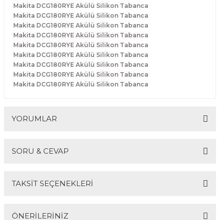
Makita DCG180RYE Akülü Silikon Tabanca
Makita DCG180RYE Akülü Silikon Tabanca
Makita DCG180RYE Akülü Silikon Tabanca
Makita DCG180RYE Akülü Silikon Tabanca
Makita DCG180RYE Akülü Silikon Tabanca
Makita DCG180RYE Akülü Silikon Tabanca
Makita DCG180RYE Akülü Silikon Tabanca
Makita DCG180RYE Akülü Silikon Tabanca
Makita DCG180RYE Akülü Silikon Tabanca
YORUMLAR
SORU & CEVAP
Bu ürüne ilk yorumu siz yapın!
TAKSİT SEÇENEKLERİ
Yorum Yaz
Ürün hakkında henüz soru sorulmamış.
ÖNERİLERİNİZ