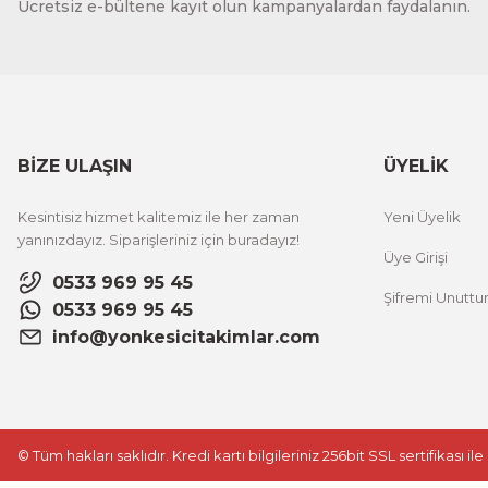
Ücretsiz e-bültene kayıt olun kampanyalardan faydalanın.
BİZE ULAŞIN
ÜYELİK
Kesintisiz hizmet kalitemiz ile her zaman
Yeni Üyelik
yanınızdayız. Siparişleriniz için buradayız!
Üye Girişi
0533 969 95 45
Şifremi Unutt
0533 969 95 45
info@yonkesicitakimlar.com
© Tüm hakları saklıdır. Kredi kartı bilgileriniz 256bit SSL sertifikası i