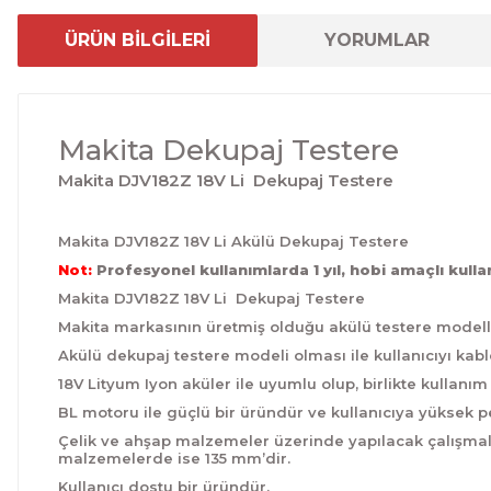
ÜRÜN BİLGİLERİ
YORUMLAR
Makita Dekupaj Testere
Makita DJV182Z 18V Li Dekupaj Testere
Makita DJV182Z 18V Li Akülü Dekupaj Testere
Not:
Profesyonel kullanımlarda 1 yıl, hobi amaçlı kullanı
Makita DJV182Z 18V Li Dekupaj Testere
Makita markasının üretmiş olduğu akülü testere modelle
Akülü dekupaj testere modeli olması ile kullanıcıyı kab
18V Lityum Iyon aküler ile uyumlu olup, birlikte kullanı
BL motoru ile güçlü bir üründür ve kullanıcıya yüksek 
Çelik ve ahşap malzemeler üzerinde yapılacak çalışmal
malzemelerde ise 135 mm’dir.
Kullanıcı dostu bir üründür.