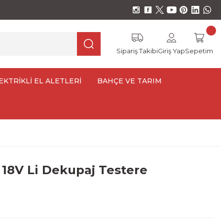
Sipariş Takibi
Giriş Yap
Sepetim
EKTRİKLİ EL ALETLERİ
BAHÇE VE TARIM
18V Li Dekupaj Testere