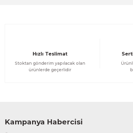
Ürün bilgilerinde hatalar bulunuyor.
Ürün fiyatı diğer sitelerden daha pahalı.
Bu ürüne benzer farklı alternatifler olmalı.
Hızlı Teslimat
Sert
Stoktan gönderim yapılacak olan
Ürünl
ürünlerde geçerlidir
b
Kampanya Habercisi