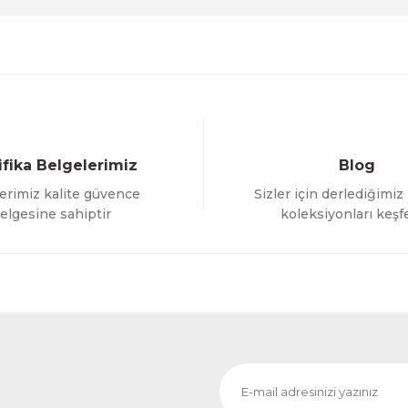
ifika Belgelerimiz
Blog
erimiz kalite güvence
Sizler için derlediğimiz
Gönder
elgesine sahiptir
koleksiyonları keşf