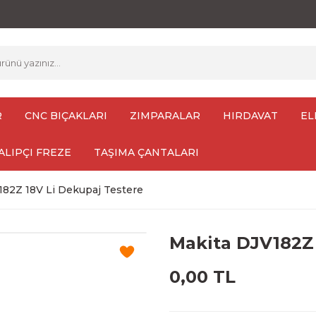
R
CNC BIÇAKLARI
ZIMPARALAR
HIRDAVAT
EL
ALIPÇI FREZE
TAŞIMA ÇANTALARI
182Z 18V Li Dekupaj Testere
Makita DJV182Z 
0,00 TL