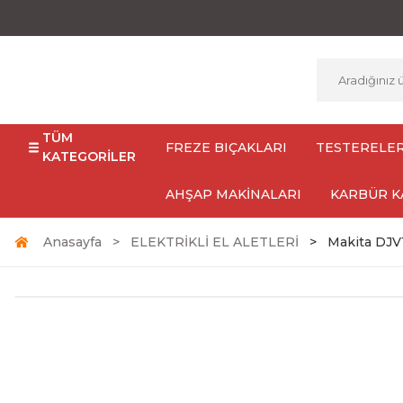
TÜM
FREZE BIÇAKLARI
TESTERELE
KATEGORİLER
AHŞAP MAKİNALARI
KARBÜR K
Anasayfa
ELEKTRİKLİ EL ALETLERİ
Makita DJV