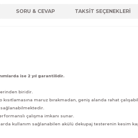
SORU & CEVAP
TAKSİT SEÇENEKLERİ
mlarda ise 2 yıl garantilidir.
rinden biridir.
lo kısıtlamasına maruz bırakmadan, geniş alanda rahat çalışabi
m sağlanabilmektedir.
performanslı çalışma imkanı sunar.
arda kullanım sağlanabilen akülü dekupaj testerenin kesim ka