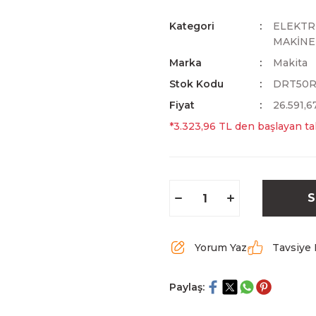
Kategori
ELEKTRİ
MAKİNE
Marka
Makita
Stok Kodu
DRT50R
Fiyat
26.591,6
*3.323,96 TL den başlayan tak
S
Yorum Yaz
Tavsiye 
Paylaş: