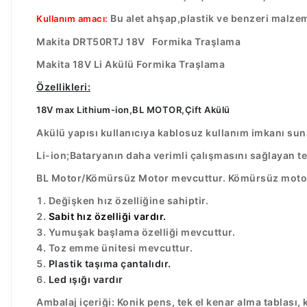
Bu alet ahşap,plastik ve benzeri malzem
Kullanım amacı:
Makita DRT50RTJ 18V Formika Traşlama
Makita 18V Li Akülü Formika Traşlama
Özellikleri:
18V max Lithium-ion,BL MOTOR,Çift Akülü
Akülü yapısı kullanıcıya kablosuz kullanım imkanı suna
Li-ion;Bataryanın daha verimli çalışmasını sağlayan te
BL Motor/Kömürsüz Motor mevcuttur. Kömürsüz motor s
Değişken hız özelliğine sahiptir.
Sabit hız özelliği vardır.
Yumuşak başlama özelliği mevcuttur.
Toz emme ünitesi mevcuttur.
Plastik taşıma çantalıdır.
Led ışığı vardır
Ambalaj içeriği: Konik pens, tek el kenar alma tablası, 