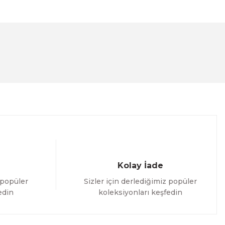
lanarak tarafımıza iletebilirsiniz.
Kolay İade
 popüler
Sizler için derlediğimiz popüler
edin
koleksiyonları keşfedin