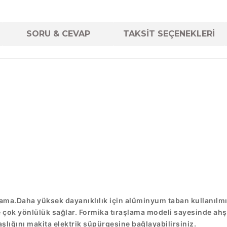
SORU & CEVAP
TAKSİT SEÇENEKLERİ
lama.Daha yüksek dayanıklılık için alüminyum taban kullanılmış
le çok yönlülük sağlar. Formika tıraşlama modeli sayesinde ahş
aşlığını makita elektrik süpürgesine bağlayabilirsiniz.