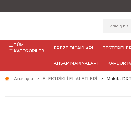
TÜM
FREZE BIÇAKLARI
TESTERELE
KATEGORİLER
AHŞAP MAKİNALARI
KARBÜR K
Anasayfa
ELEKTRİKLİ EL ALETLERİ
Makita DRT