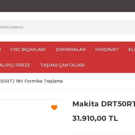
R
CNC BIÇAKLARI
ZIMPARALAR
HIRDAVAT
EL
ALIPÇI FREZE
TAŞIMA ÇANTALARI
50RTJ 18V Formika Traşlama
Makita DRT50RT
31.910,00 TL