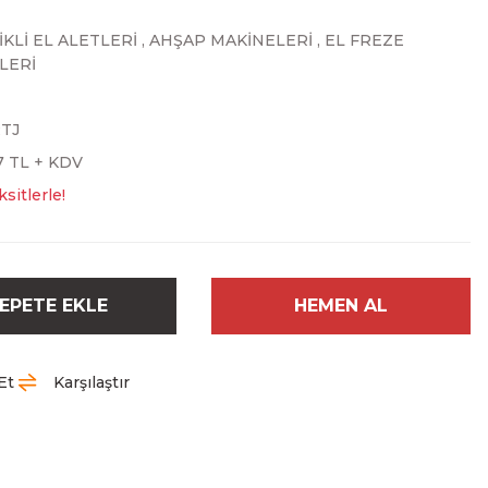
KLİ EL ALETLERİ
,
AHŞAP MAKİNELERİ
,
EL FREZE
LERİ
TJ
7 TL + KDV
sitlerle!
EPETE EKLE
HEMEN AL
Et
Karşılaştır