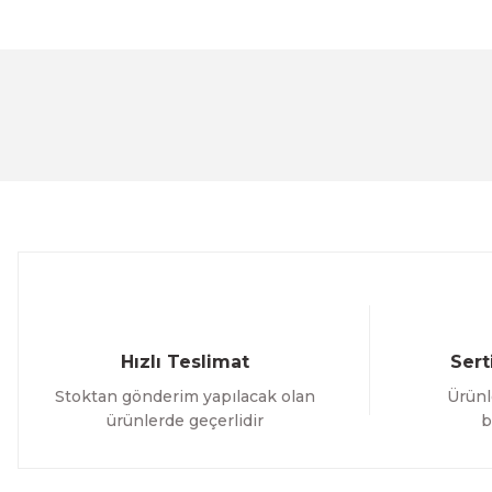
Bu ürünün fiyat bilgisi, resim, ürün açıklamalarında ve 
Görüş ve önerileriniz için teşekkür ederiz.
Ürün resmi kalitesiz, bozuk veya görüntülenemiyor.
Ürün açıklamasında eksik bilgiler bulunuyor.
Ürün bilgilerinde hatalar bulunuyor.
Ürün fiyatı diğer sitelerden daha pahalı.
Bu ürüne benzer farklı alternatifler olmalı.
Hızlı Teslimat
Sert
Stoktan gönderim yapılacak olan
Ürünl
ürünlerde geçerlidir
b