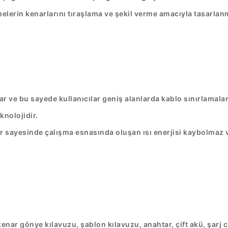
elerin kenarlarını tıraşlama ve şekil verme amacıyla tasarlanm
r ve bu sayede kullanıcılar geniş alanlarda kablo sınırlamaları
knolojidir.
ayesinde çalışma esnasında oluşan ısı enerjisi kaybolmaz ve
kenar gönye kılavuzu, şablon kılavuzu, anahtar, çift akü, şarj c