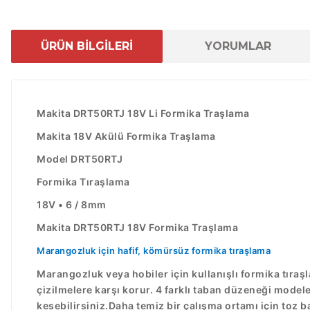
ÜRÜN BİLGİLERİ
YORUMLAR
Makita DRT50RTJ 18V Li Formika Traşlama
Makita 18V Akülü Formika Traşlama
Model DRT50RTJ
Formika Tıraşlama
18V • 6 / 8mm
Makita DRT50RTJ 18V Formika Traşlama
Marangozluk için hafif, kömürsüz formika tıraşlama
Marangozluk veya hobiler için kullanışlı formika tıraş
çizilmelere karşı korur. 4 farklı taban düzeneği mode
kesebilirsiniz.Daha temiz bir çalışma ortamı için toz b