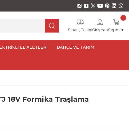
Sipariş Takibi
Giriş Yap
Sepetim
EKTRİKLİ EL ALETLERİ
BAHÇE VE TARIM
J 18V Formika Traşlama