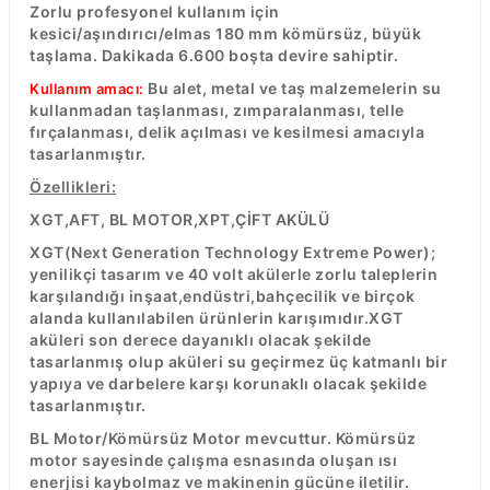
Zorlu profesyonel kullanım için
R
EKLEME BIÇAKLARI
kesici/aşındırıcı/elmas 180 mm kömürsüz, büyük
taşlama. Dakikada 6.600 boşta devire sahiptir.
KULP BIÇAKLARI
Bu alet, metal ve taş malzemelerin su
Kullanım amacı:
kullanmadan taşlanması, zımparalanması, telle
SİVRİ MOTİF BIÇAKLARI
fırçalanması, delik açılması ve kesilmesi amacıyla
tasarlanmıştır.
ALUMİNYUM RAF BIÇAKLARI
Özellikleri:
XGT,AFT, BL MOTOR,XPT,ÇİFT AKÜLÜ
MOTİF BIÇAKLARI
XGT(Next Generation Technology Extreme Power);
yenilikçi tasarım ve 40 volt akülerle zorlu taleplerin
karşılandığı inşaat,endüstri,bahçecilik ve birçok
alanda kullanılabilen ürünlerin karışımıdır.XGT
aküleri son derece dayanıklı olacak şekilde
tasarlanmış olup aküleri su geçirmez üç katmanlı bir
yapıya ve darbelere karşı korunaklı olacak şekilde
tasarlanmıştır.
BL Motor/Kömürsüz Motor mevcuttur. Kömürsüz
motor sayesinde çalışma esnasında oluşan ısı
enerjisi kaybolmaz ve makinenin gücüne iletilir.