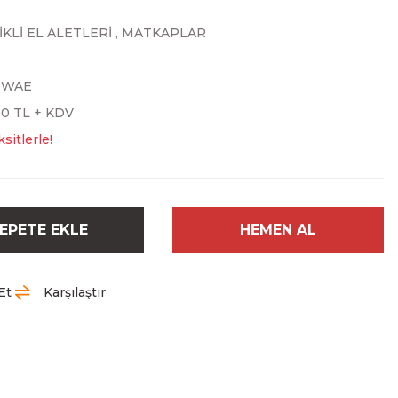
KLİ EL ALETLERİ
,
MATKAPLAR
DWAE
00 TL + KDV
sitlerle!
EPETE EKLE
HEMEN AL
Et
Karşılaştır