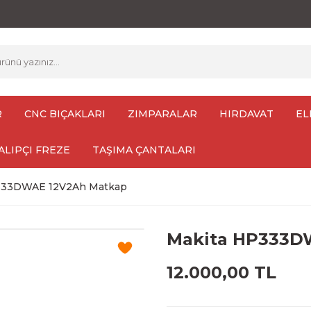
R
CNC BIÇAKLARI
ZIMPARALAR
HIRDAVAT
EL
ALIPÇI FREZE
TAŞIMA ÇANTALARI
333DWAE 12V2Ah Matkap
Makita HP333D
12.000,00 TL