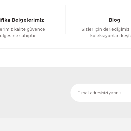
ifika Belgelerimiz
Blog
erimiz kalite güvence
Sizler için derlediğimiz
Gönder
elgesine sahiptir
koleksiyonları keşf