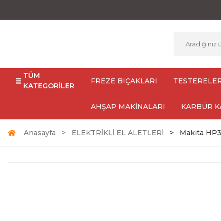
TÜM
FREZE BIÇAKLARI
TESTERELE
KATEGORİLER
AHŞAP MAKİNALARI
KARBÜR K
Anasayfa
ELEKTRİKLİ EL ALETLERİ
Makita HP