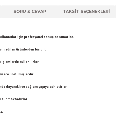
SORU & CEVAP
TAKSİT SEÇENEKLERİ
ullanıcılar için profesyonel sonuçlar sunarlar.
cih edilen ürünlerden biridir.
işlemlerde kullanılırlar.
zere üretilmişlerdir.
 de dayanıklı ve sağlam yapıya sahiptirler.
ı sunmaktadırlar.
z.