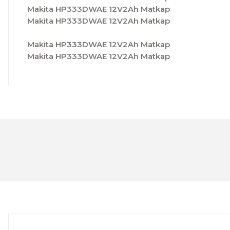
Makita HP333DWAE 12V2Ah Matkap
Makita HP333DWAE 12V2Ah Matkap
Makita HP333DWAE 12V2Ah Matkap
Makita HP333DWAE 12V2Ah Matkap
Bu ürünün fiyat bilgisi, resim, ürün açıklamalarında ve 
Görüş ve önerileriniz için teşekkür ederiz.
Ürün resmi kalitesiz, bozuk veya görüntülenemiyor.
Ürün açıklamasında eksik bilgiler bulunuyor.
Ürün bilgilerinde hatalar bulunuyor.
Ürün fiyatı diğer sitelerden daha pahalı.
Bu ürüne benzer farklı alternatifler olmalı.