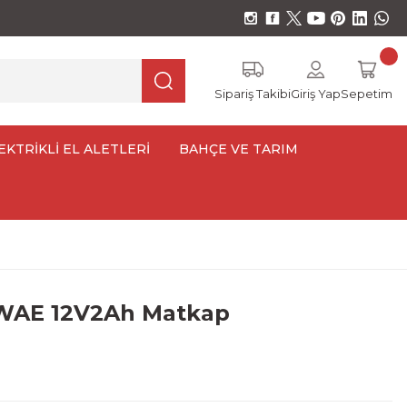
Sipariş Takibi
Giriş Yap
Sepetim
EKTRİKLİ EL ALETLERİ
BAHÇE VE TARIM
WAE 12V2Ah Matkap