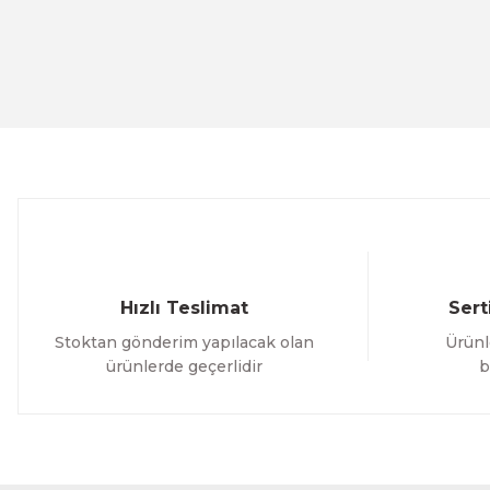
Görüş ve önerileriniz için teşekkür ederiz.
Ürün resmi kalitesiz, bozuk veya görüntülenemiyor.
Ürün açıklamasında eksik bilgiler bulunuyor.
Ürün bilgilerinde hatalar bulunuyor.
Ürün fiyatı diğer sitelerden daha pahalı.
Bu ürüne benzer farklı alternatifler olmalı.
Hızlı Teslimat
Sert
Stoktan gönderim yapılacak olan
Ürünl
ürünlerde geçerlidir
b