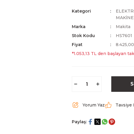
Kategori
ELEKTRİ
MAKİNE
Marka
Makita
Stok Kodu
HS7601
Fiyat
8.425,0
*1.053,13 TL den başlayan taks
S
Yorum Yaz
Tavsiye 
Paylaş: