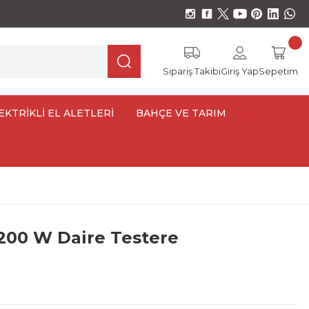
Sipariş Takibi
Giriş Yap
Sepetim
EKTRİKLİ EL ALETLERİ
BAHÇE VE TARIM
200 W Daire Testere