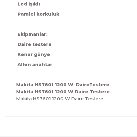
Led Işıklı
Paralel korkuluk
Ekipmanlar:
Daire testere
Kenar gönye
Allen anahtar
Makita HS7601 1200 W DaireTestere
Makita HS7601 1200 W Daire Testere
Makita HS7601 1200 W Daire Testere
Bu ürünün fiyat bilgisi, resim, ürün açıklamalarında ve 