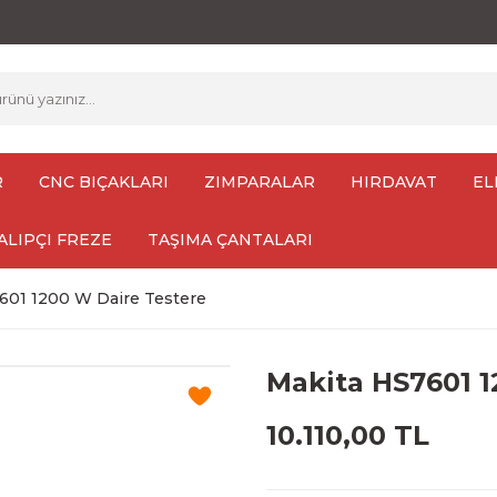
R
CNC BIÇAKLARI
ZIMPARALAR
HIRDAVAT
EL
ALIPÇI FREZE
TAŞIMA ÇANTALARI
601 1200 W Daire Testere
Makita HS7601 1
10.110,00 TL