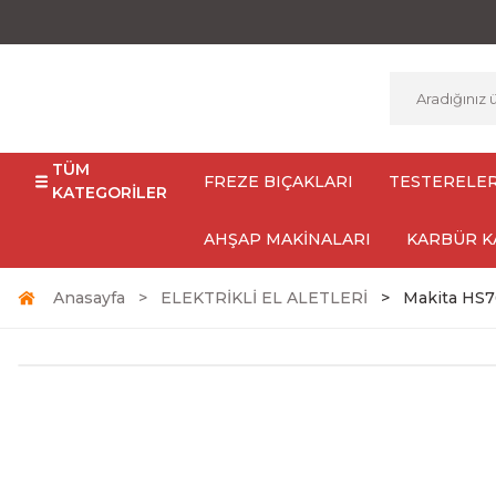
TÜM
FREZE BIÇAKLARI
TESTERELE
KATEGORİLER
AHŞAP MAKİNALARI
KARBÜR K
Anasayfa
ELEKTRİKLİ EL ALETLERİ
Makita HS7