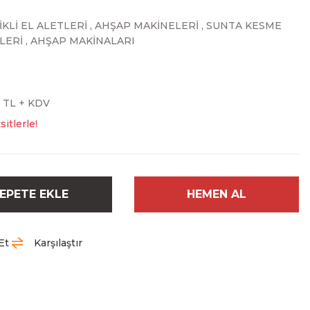
KLİ EL ALETLERİ
,
AHŞAP MAKİNELERİ
,
SUNTA KESME
LERİ
,
AHŞAP MAKİNALARI
0 TL + KDV
itlerle!
EPETE EKLE
HEMEN AL
Et
Karşılaştır