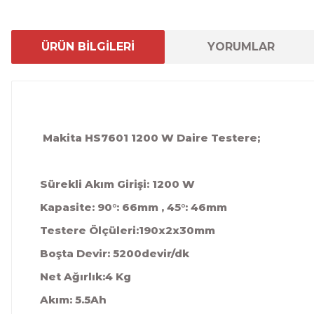
ÜRÜN BİLGİLERİ
YORUMLAR
Makita HS7601 1200 W Daire Testere;
Sürekli Akım Girişi: 1200 W
Kapasite: 90°: 66mm , 45°: 46mm
Testere Ölçüleri:190x2x30mm
Boşta Devir: 5200devir/dk
Net Ağırlık:4 Kg
Akım: 5.5Ah