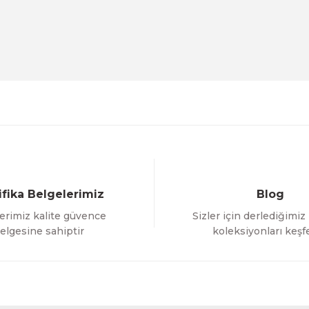
Ürün hakkında henüz soru sorulmamış.
Bu ürüne ilk yorumu siz yapın!
Sitemize ilk yorumu siz yapın!
Deneyimini Paylaş
Yorum Yaz
Soru Sor
ifika Belgelerimiz
Blog
erimiz kalite güvence
Sizler için derlediğimiz
Gönder
elgesine sahiptir
koleksiyonları keşf