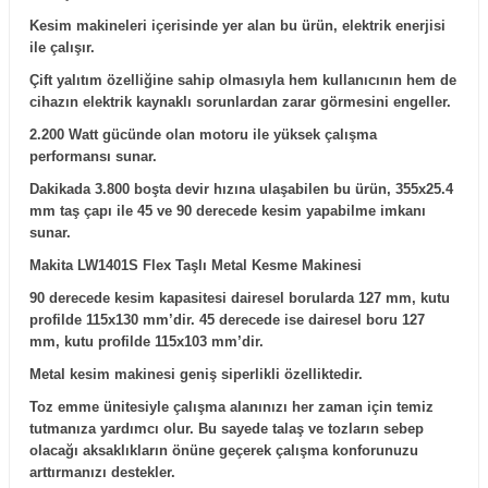
R
EKLEME BIÇAKLARI
Kesim makineleri içerisinde yer alan bu ürün, elektrik enerjisi
ile çalışır.
KULP BIÇAKLARI
Çift yalıtım özelliğine sahip olmasıyla hem kullanıcının hem de
cihazın elektrik kaynaklı sorunlardan zarar görmesini engeller.
SİVRİ MOTİF BIÇAKLARI
2.200 Watt gücünde olan motoru ile yüksek çalışma
performansı sunar.
ALUMİNYUM RAF BIÇAKLARI
Dakikada 3.800 boşta devir hızına ulaşabilen bu ürün, 355x25.4
mm taş çapı ile 45 ve 90 derecede kesim yapabilme imkanı
MOTİF BIÇAKLARI
sunar.
Makita LW1401S Flex Taşlı Metal Kesme Makinesi
90 derecede kesim kapasitesi dairesel borularda 127 mm, kutu
profilde 115x130 mm’dir. 45 derecede ise dairesel boru 127
mm, kutu profilde 115x103 mm’dir.
Metal kesim makinesi geniş siperlikli özelliktedir.
Toz emme ünitesiyle çalışma alanınızı her zaman için temiz
tutmanıza yardımcı olur. Bu sayede talaş ve tozların sebep
olacağı aksaklıkların önüne geçerek çalışma konforunuzu
arttırmanızı destekler.