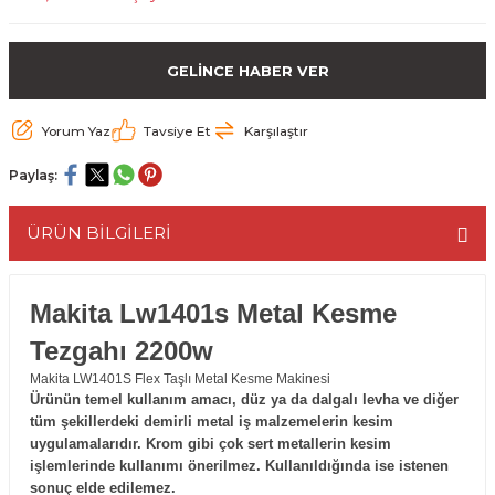
ESME MAKİNESİ
EYİCİLER
HAVŞA BIÇAKLARI
190'LIK SUNTA KESME TESTERELERİ
GELİNCE HABER VER
AKİNELERİ
TEMİZLEME BIÇAKLARI
200'LÜK SUNTA KESME TESTERELERİ
Yorum Yaz
Tavsiye Et
Karşılaştır
ELERİ
ALTTAN RULMANLI TEMİZLEME BIÇAK
210'LUK SUNTA KESME TESTERELERİ
Paylaş:
RI
NELERİ
PVC TEMİZLEME BIÇAKLARI
230'LUK SUNTA KESME TESTERELERİ
ÜRÜN BİLGİLERİ
AR
AKİNESİ
U DERZ BIÇAKLARI
235'LİK SUNTA KESME TESTERELERİ
45° V DERZ BIÇAKLARI
Makita Lw1401s Metal Kesme
Tezgahı 2200w
NCALARI
60° V DERZ BIÇAKLARI
Makita LW1401S Flex Taşlı Metal Kesme Makinesi
Ürünün temel kullanım amacı, düz ya da dalgalı levha ve diğer
TÖRÜ
İNELERİ
45° PAH BIÇAKLARI
tüm şekillerdeki demirli metal iş malzemelerin kesim
uygulamalarıdır. Krom gibi çok sert metallerin kesim
NELERİ
KUTU (KÖŞE) BİRLEŞTİRME BIÇAKLAR
işlemlerinde kullanımı önerilmez. Kullanıldığında ise istenen
sonuç elde edilemez.