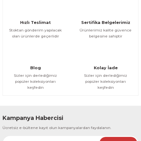
Deneyimini Paylaş
Ürün bilgilerinde hatalar bulunuyor.
Ürün fiyatı diğer sitelerden daha pahalı.
Hızlı Teslimat
Sertifika Belgelerimiz
Bu ürüne benzer farklı alternatifler olmalı.
Stoktan gönderim yapılacak
Ürünlerimiz kalite güvence
olan ürünlerde geçerlidir
belgesine sahiptir
Gönder
Blog
Kolay İade
Sizler için derlediğimiz
Sizler için derlediğimiz
popüler koleksiyonları
popüler koleksiyonları
keşfedin
keşfedin
Kampanya Habercisi
Ücretsiz e-bültene kayıt olun kampanyalardan faydalanın.