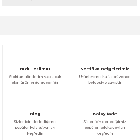
diğer konularda yetersiz gördüğünüz noktaları öneri
formunu kullanarak tarafımıza iletebilirsiniz.
Görüş ve önerileriniz için teşekkür ederiz.
Sitemize ilk yorumu siz yapın!
Ürün resmi kalitesiz, bozuk veya görüntülenemiyor.
Ürün açıklamasında eksik bilgiler bulunuyor.
Deneyimini Paylaş
Ürün bilgilerinde hatalar bulunuyor.
Ürün fiyatı diğer sitelerden daha pahalı.
Hızlı Teslimat
Sertifika Belgelerimiz
Bu ürüne benzer farklı alternatifler olmalı.
Stoktan gönderim yapılacak
Ürünlerimiz kalite güvence
olan ürünlerde geçerlidir
belgesine sahiptir
Gönder
Blog
Kolay İade
Sizler için derlediğimiz
Sizler için derlediğimiz
popüler koleksiyonları
popüler koleksiyonları
keşfedin
keşfedin