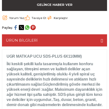
GELİNCE HABER VER
ESME MAKİNESİ
EYİCİLER
HAVŞA BIÇAKLARI
190'LIK SUNTA KESME TESTERELERİ
AKİNELERİ
TEMİZLEME BIÇAKLARI
200'LÜK SUNTA KESME TESTERELERİ
Yorum Yaz
Tavsiye Et
Karşılaştır
Paylaş:
ELERİ
ALTTAN RULMANLI TEMİZLEME BIÇAK
210'LUK SUNTA KESME TESTERELERİ
ÜRÜN BİLGİLERİ
RI
NELERİ
PVC TEMİZLEME BIÇAKLARI
230'LUK SUNTA KESME TESTERELERİ
AR
AKİNESİ
U DERZ BIÇAKLARI
235'LİK SUNTA KESME TESTERELERİ
UGR MATKAP UCU SDS-PLUS 6X110MM)
İki keskili şekilli kafa tasarımıyla kullanım konforu
45° V DERZ BIÇAKLARI
sağlayan, titreşimi emen ve kaliteli delikler açan
yüksek kaliteli, genişletilmiş oluklu 4 yivli spiral uç
NCALARI
60° V DERZ BIÇAKLARI
sayesinde deliklerin hızlı delinmesi ve atıkların hızlı
çıkartılmasını sağlar.Güçlendirilmiş gövde merkezi ile
TÖRÜ
İNELERİ
yüksek enerji devri :sağlar. Maksimum dayanıklılık için
45° PAH BIÇAKLARI
ağır hizmet tipi şafta sahiptir. SDS-plus girişli tüm kırıcı
ve deliciler için uygundur..Taş, duvar, beton, granit,
NELERİ
KUTU (KÖŞE) BİRLEŞTİRME BIÇAKLAR
demir donatı gibi malzemelerin delinmesinde kullanılır.