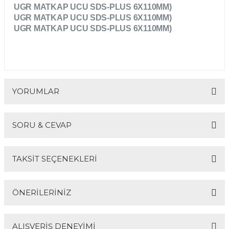
UGR MATKAP UCU SDS-PLUS 6X110MM)
R
EKLEME BIÇAKLARI
UGR MATKAP UCU SDS-PLUS 6X110MM)
UGR MATKAP UCU SDS-PLUS 6X110MM)
KULP BIÇAKLARI
SİVRİ MOTİF BIÇAKLARI
ALUMİNYUM RAF BIÇAKLARI
YORUMLAR
MOTİF BIÇAKLARI
SORU & CEVAP
Bu ürüne ilk yorumu siz yapın!
TAKSİT SEÇENEKLERİ
Yorum Yaz
Ürün hakkında henüz soru sorulmamış.
ÖNERİLERİNİZ
Soru Sor
ALIŞVERİŞ DENEYİMİ
Bu ürünün fiyat bilgisi, resim, ürün açıklamalarında ve