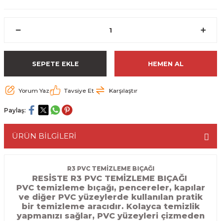
ESME MAKİNESİ
EYİCİLER
HAVŞA BIÇAKLARI
190'LIK SUNTA KESME TESTERELERİ
AKİNELERİ
TEMİZLEME BIÇAKLARI
200'LÜK SUNTA KESME TESTERELERİ
ELERİ
ALTTAN RULMANLI TEMİZLEME BIÇAK
210'LUK SUNTA KESME TESTERELERİ
SEPETE EKLE
HEMEN AL
RI
NELERİ
PVC TEMİZLEME BIÇAKLARI
230'LUK SUNTA KESME TESTERELERİ
Yorum Yaz
Tavsiye Et
Karşılaştır
AR
AKİNESİ
U DERZ BIÇAKLARI
235'LİK SUNTA KESME TESTERELERİ
Paylaş:
45° V DERZ BIÇAKLARI
ÜRÜN BİLGİLERİ
NCALARI
60° V DERZ BIÇAKLARI
R3 PVC TEMİZLEME BIÇAĞI
RESİSTE R3 PVC TEMİZLEME BIÇAĞI
TÖRÜ
İNELERİ
45° PAH BIÇAKLARI
PVC temizleme bıçağı, pencereler, kapılar
ve diğer PVC yüzeylerde kullanılan pratik
NELERİ
KUTU (KÖŞE) BİRLEŞTİRME BIÇAKLAR
bir temizleme aracıdır. Kolayca temizlik
yapmanızı sağlar, PVC yüzeyleri çizmeden