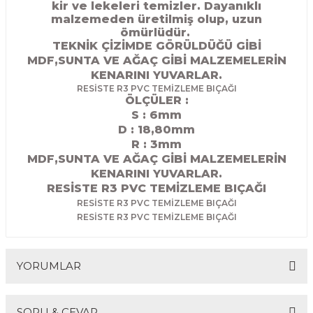
kir ve lekeleri temizler. Dayanıklı
R
EKLEME BIÇAKLARI
malzemeden üretilmiş olup, uzun
ömürlüdür.
TEKNİK ÇİZİMDE GÖRÜLDÜĞÜ GİBİ
KULP BIÇAKLARI
MDF,SUNTA VE AĞAÇ GİBİ MALZEMELERİN
KENARINI YUVARLAR.
SİVRİ MOTİF BIÇAKLARI
RESİSTE R3 PVC TEMİZLEME BIÇAĞI
ÖLÇÜLER :
S : 6mm
ALUMİNYUM RAF BIÇAKLARI
D : 18,80
mm
R : 3mm
MOTİF BIÇAKLARI
MDF,SUNTA VE AĞAÇ GİBİ MALZEMELERİN
KENARINI YUVARLAR.
RESİSTE R3 PVC TEMİZLEME BIÇAĞI
RESİSTE R3 PVC TEMİZLEME BIÇAĞI
RESİSTE R3 PVC TEMİZLEME BIÇAĞI
YORUMLAR
SORU & CEVAP