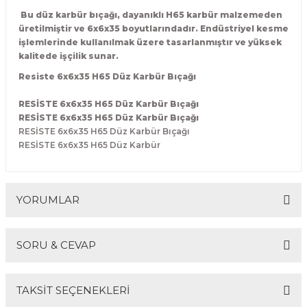
R
EKLEME BIÇAKLARI
Bu düz karbür bıçağı, dayanıklı H65 karbür malzemeden
üretilmiştir ve 6x6x35 boyutlarındadır. Endüstriyel kesme
işlemlerinde kullanılmak üzere tasarlanmıştır ve yüksek
KULP BIÇAKLARI
kalitede işçilik sunar.
Resiste 6x6x35 H65 Düz Karbür Bıçağı
SİVRİ MOTİF BIÇAKLARI
RESİSTE 6x6x35 H65 Düz Karbür Bıçağı
ALUMİNYUM RAF BIÇAKLARI
RESİSTE 6x6x35 H65 Düz Karbür Bıçağı
RESİSTE 6x6x35 H65 Düz Karbür Bıçağı
RESİSTE 6x6x35 H65 Düz Karbür
MOTİF BIÇAKLARI
YORUMLAR
SORU & CEVAP
Bu ürüne ilk yorumu siz yapın!
TAKSİT SEÇENEKLERİ