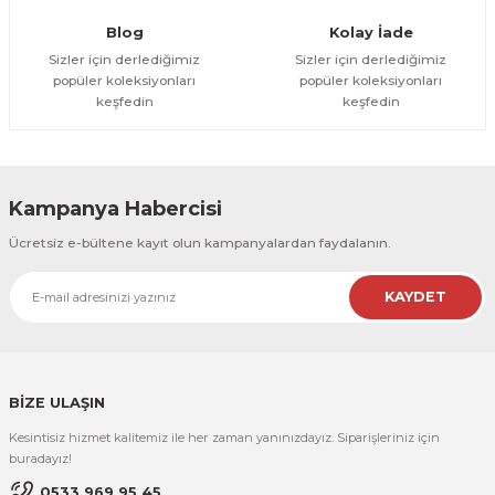
Gönder
Blog
Kolay İade
Sizler için derlediğimiz
Sizler için derlediğimiz
popüler koleksiyonları
popüler koleksiyonları
keşfedin
keşfedin
Kampanya Habercisi
Ücretsiz e-bültene kayıt olun kampanyalardan faydalanın.
KAYDET
BİZE ULAŞIN
Kesintisiz hizmet kalitemiz ile her zaman yanınızdayız. Siparişleriniz için
buradayız!
0533 969 95 45