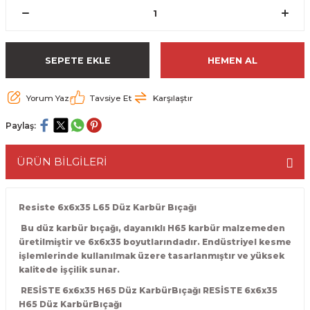
ESME MAKİNESİ
EYİCİLER
HAVŞA BIÇAKLARI
190'LIK SUNTA KESME TESTERELERİ
AKİNELERİ
TEMİZLEME BIÇAKLARI
200'LÜK SUNTA KESME TESTERELERİ
SEPETE EKLE
HEMEN AL
ELERİ
ALTTAN RULMANLI TEMİZLEME BIÇAK
210'LUK SUNTA KESME TESTERELERİ
Yorum Yaz
Tavsiye Et
Karşılaştır
RI
NELERİ
PVC TEMİZLEME BIÇAKLARI
230'LUK SUNTA KESME TESTERELERİ
Paylaş:
AR
AKİNESİ
U DERZ BIÇAKLARI
235'LİK SUNTA KESME TESTERELERİ
ÜRÜN BİLGİLERİ
45° V DERZ BIÇAKLARI
Resiste 6x6x35 L65 Düz Karbür Bıçağı
NCALARI
60° V DERZ BIÇAKLARI
Bu düz karbür bıçağı, dayanıklı H65 karbür malzemeden
üretilmiştir ve 6x6x35 boyutlarındadır. Endüstriyel kesme
TÖRÜ
İNELERİ
45° PAH BIÇAKLARI
işlemlerinde kullanılmak üzere tasarlanmıştır ve yüksek
kalitede işçilik sunar.
NELERİ
KUTU (KÖŞE) BİRLEŞTİRME BIÇAKLAR
RESİSTE 6x6x35 H65 Düz KarbürBıçağı RESİSTE 6x6x35
H65 Düz KarbürBıçağı