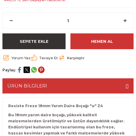
ESME MAKİNESİ
EYİCİLER
HAVŞA BIÇAKLARI
190'LIK SUNTA KESME TESTERELERİ
AKİNELERİ
TEMİZLEME BIÇAKLARI
200'LÜK SUNTA KESME TESTERELERİ
ELERİ
ALTTAN RULMANLI TEMİZLEME BIÇAK
210'LUK SUNTA KESME TESTERELERİ
SEPETE EKLE
HEMEN AL
RI
NELERİ
PVC TEMİZLEME BIÇAKLARI
230'LUK SUNTA KESME TESTERELERİ
Yorum Yaz
Tavsiye Et
Karşılaştır
AR
AKİNESİ
U DERZ BIÇAKLARI
235'LİK SUNTA KESME TESTERELERİ
Paylaş:
45° V DERZ BIÇAKLARI
ÜRÜN BİLGİLERİ
NCALARI
60° V DERZ BIÇAKLARI
Resiste Freze 18mm Yarım Daire Bıçağı "u" Z4
TÖRÜ
İNELERİ
45° PAH BIÇAKLARI
Bu 18mm yarım daire bıçağı, yüksek kaliteli
malzemelerden üretilmiştir ve üstün dayanıklılık sağlar.
NELERİ
KUTU (KÖŞE) BİRLEŞTİRME BIÇAKLAR
Endüstriyel kullanım için tasarlanmış olan bu freze,
hassas kesimler yapmak ve farklı malzemelerde yüksek