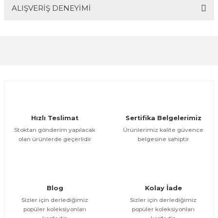
ALIŞVERİŞ DENEYİMİ
Bu ürünün fiyat bilgisi, resim, ürün açıklamalarında ve
diğer konularda yetersiz gördüğünüz noktaları öneri
formunu kullanarak tarafımıza iletebilirsiniz.
Görüş ve önerileriniz için teşekkür ederiz.
Sitemize ilk yorumu siz yapın!
Ürün resmi kalitesiz, bozuk veya görüntülenemiyor.
Ürün açıklamasında eksik bilgiler bulunuyor.
Deneyimini Paylaş
Ürün bilgilerinde hatalar bulunuyor.
Ürün fiyatı diğer sitelerden daha pahalı.
Hızlı Teslimat
Sertifika Belgelerimiz
Bu ürüne benzer farklı alternatifler olmalı.
Stoktan gönderim yapılacak
Ürünlerimiz kalite güvence
olan ürünlerde geçerlidir
belgesine sahiptir
Gönder
Blog
Kolay İade
Sizler için derlediğimiz
Sizler için derlediğimiz
popüler koleksiyonları
popüler koleksiyonları