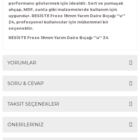
performans göstermek için idealdir. Sert ve yumuşak
R
EKLEME BIÇAKLARI
ahşap, MDF, sunta gibi malzemelerde kullanım için
uygundur. RESİSTE Freze 18mm Yarım Daire Bıçağı ''u''
KULP BIÇAKLARI
Z4, profesyonel kullanıcılar için mükemmel bir
seçenektir.
SİVRİ MOTİF BIÇAKLARI
RESİSTE Freze 18mm Yarım Daire Bıçağı ''u'' Z4
ALUMİNYUM RAF BIÇAKLARI
YORUMLAR
MOTİF BIÇAKLARI
SORU & CEVAP
Bu ürüne ilk yorumu siz yapın!
TAKSİT SEÇENEKLERİ
Yorum Yaz
Ürün hakkında henüz soru sorulmamış.
ÖNERİLERİNİZ
Soru Sor