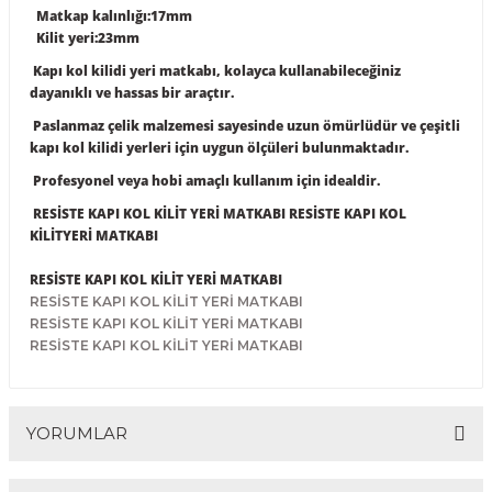
Matkap kalınlığı:17mm
R
EKLEME BIÇAKLARI
Kilit yeri:23mm
Kapı kol kilidi yeri matkabı, kolayca kullanabileceğiniz
KULP BIÇAKLARI
dayanıklı ve hassas bir araçtır.
Paslanmaz çelik malzemesi sayesinde uzun ömürlüdür ve çeşitli
SİVRİ MOTİF BIÇAKLARI
kapı kol kilidi yerleri için uygun ölçüleri bulunmaktadır.
Profesyonel veya hobi amaçlı kullanım için idealdir.
ALUMİNYUM RAF BIÇAKLARI
RESİSTE KAPI KOL KİLİT YERİ MATKABI RESİSTE KAPI KOL
MOTİF BIÇAKLARI
KİLİTYERİ MATKABI
RESİSTE KAPI KOL KİLİT YERİ MATKABI
RESİSTE KAPI KOL KİLİT YERİ MATKABI
RESİSTE KAPI KOL KİLİT YERİ MATKABI
RESİSTE KAPI KOL KİLİT YERİ MATKABI
YORUMLAR