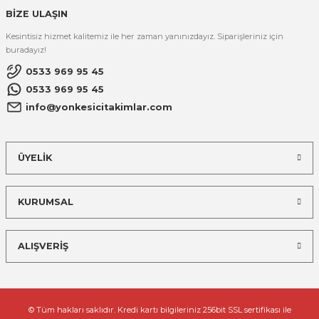
BİZE ULAŞIN
Kesintisiz hizmet kalitemiz ile her zaman yanınızdayız. Siparişleriniz için
buradayız!
0533 969 95 45
0533 969 95 45
info@yonkesicitakimlar.com
ÜYELİK
KURUMSAL
ALIŞVERİŞ
© Tüm hakları saklıdır. Kredi kartı bilgileriniz 256bit SSL sertifikası ile