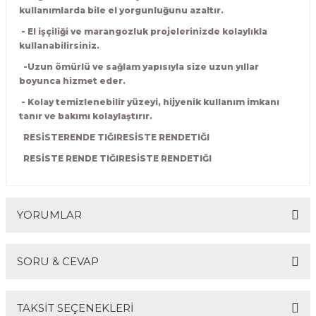
kullanımlarda bile el yorgunluğunu azaltır.
R
EKLEME BIÇAKLARI
- El işçiliği ve marangozluk projelerinizde kolaylıkla
kullanabilirsiniz.
KULP BIÇAKLARI
-
Uzun ömürlü ve sağlam yapısıyla size uzun yıllar
boyunca hizmet eder.
SİVRİ MOTİF BIÇAKLARI
- Kolay temizlenebilir yüzeyi, hijyenik kullanım imkanı
ALUMİNYUM RAF BIÇAKLARI
tanır ve bakımı kolaylaştırır.
RESİSTERENDE TIĞIRESİSTE RENDETIĞI
MOTİF BIÇAKLARI
RESİSTE RENDE TIĞIRESİSTE RENDETIĞI
YORUMLAR
SORU & CEVAP
Bu ürüne ilk yorumu siz yapın!
TAKSİT SEÇENEKLERİ