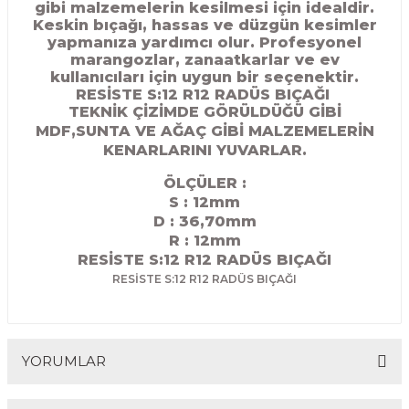
gibi malzemelerin kesilmesi için idealdir.
R
EKLEME BIÇAKLARI
Keskin bıçağı, hassas ve düzgün kesimler
yapmanıza yardımcı olur. Profesyonel
marangozlar, zanaatkarlar ve ev
KULP BIÇAKLARI
kullanıcıları için uygun bir seçenektir.
RESİSTE S:12 R12 RADÜS BIÇAĞI
SİVRİ MOTİF BIÇAKLARI
TEKNİK ÇİZİMDE GÖRÜLDÜĞÜ GİBİ
MDF,SUNTA VE AĞAÇ GİBİ MALZEMELERİN
KENARLARINI YUVARLAR.
ALUMİNYUM RAF BIÇAKLARI
ÖLÇÜLER :
MOTİF BIÇAKLARI
S : 12mm
D : 36,70
mm
R : 12mm
RESİSTE S:12 R12 RADÜS BIÇAĞI
RESİSTE S:12 R12 RADÜS BIÇAĞI
YORUMLAR