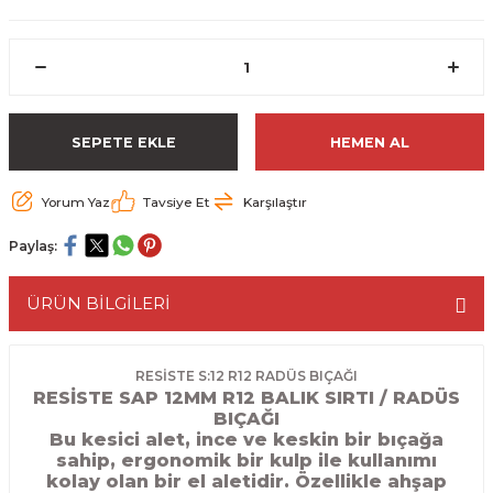
ESME MAKİNESİ
EYİCİLER
HAVŞA BIÇAKLARI
190'LIK SUNTA KESME TESTERELERİ
AKİNELERİ
TEMİZLEME BIÇAKLARI
200'LÜK SUNTA KESME TESTERELERİ
ELERİ
ALTTAN RULMANLI TEMİZLEME BIÇAK
210'LUK SUNTA KESME TESTERELERİ
SEPETE EKLE
HEMEN AL
RI
NELERİ
PVC TEMİZLEME BIÇAKLARI
230'LUK SUNTA KESME TESTERELERİ
Yorum Yaz
Tavsiye Et
Karşılaştır
AR
AKİNESİ
U DERZ BIÇAKLARI
235'LİK SUNTA KESME TESTERELERİ
Paylaş:
45° V DERZ BIÇAKLARI
ÜRÜN BİLGİLERİ
NCALARI
60° V DERZ BIÇAKLARI
RESİSTE S:12 R12 RADÜS BIÇAĞI
RESİSTE SAP 12MM R12 BALIK SIRTI / RADÜS
TÖRÜ
İNELERİ
45° PAH BIÇAKLARI
BIÇAĞI
Bu kesici alet, ince ve keskin bir bıçağa
NELERİ
KUTU (KÖŞE) BİRLEŞTİRME BIÇAKLAR
sahip, ergonomik bir kulp ile kullanımı
kolay olan bir el aletidir. Özellikle ahşap