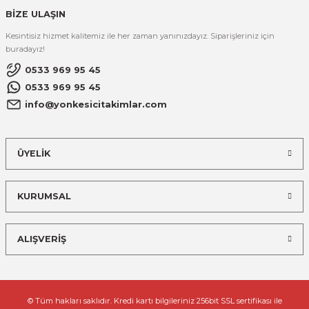
BİZE ULAŞIN
Kesintisiz hizmet kalitemiz ile her zaman yanınızdayız. Siparişleriniz için
buradayız!
0533 969 95 45
0533 969 95 45
info@yonkesicitakimlar.com
ÜYELİK
KURUMSAL
ALIŞVERİŞ
© Tüm hakları saklıdır. Kredi kartı bilgileriniz 256bit SSL sertifikası ile