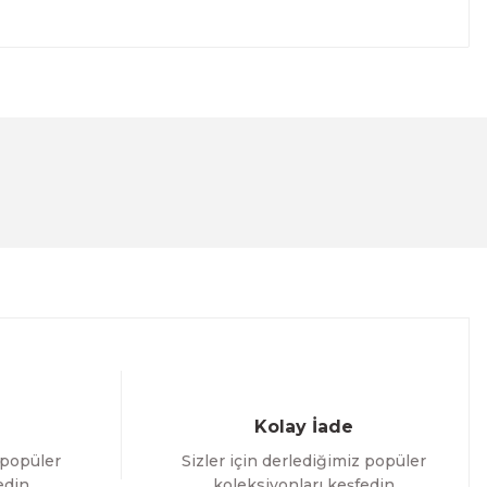
lanarak tarafımıza iletebilirsiniz.
Kolay İade
 popüler
Sizler için derlediğimiz popüler
edin
koleksiyonları keşfedin