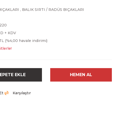
BIÇAKLARI
,
BALIK SIRTI / RADÜS BIÇAKLARI
220
SD + KDV
 TL (%4,00 havale indirimi)
tlerle!
EPETE EKLE
HEMEN AL
Et
Karşılaştır