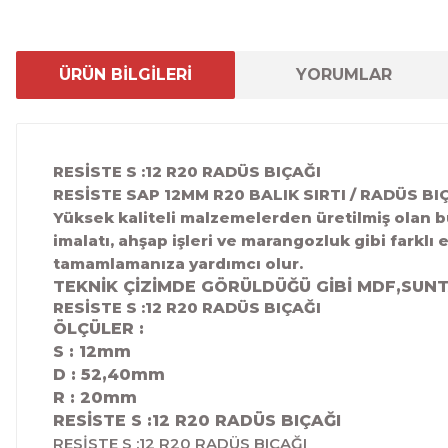
ÜRÜN BİLGİLERİ
YORUMLAR
RESİSTE S :12 R20 RADÜS BIÇAĞI
RESİSTE SAP 12MM R20 BALIK SIRTI / RADÜS BI
Yüksek kaliteli malzemelerden üretilmiş olan b
imalatı, ahşap işleri ve marangozluk gibi farklı 
tamamlamanıza yardımcı olur.
TEKNİK ÇİZİMDE GÖRÜLDÜĞÜ GİBİ MDF,SUNT
RESİSTE S :12 R20 RADÜS BIÇAĞI
ÖLÇÜLER :
S : 12mm
D : 52,40
mm
R : 20mm
RESİSTE S :12 R20 RADÜS BIÇAĞI
RESİSTE S :12 R20 RADÜS BIÇAĞI