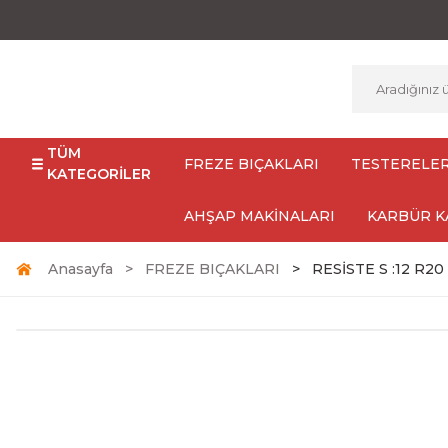
TÜM
FREZE BIÇAKLARI
TESTERELE
KATEGORİLER
AHŞAP MAKİNALARI
KARBÜR K
Anasayfa
FREZE BIÇAKLARI
RESİSTE S :12 R2