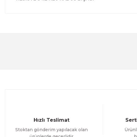
Bu ürünün fiyat bilgisi, resim, ürün açıklamalarında ve 
Görüş ve önerileriniz için teşekkür ederiz.
Ürün resmi kalitesiz, bozuk veya görüntülenemiyor.
Ürün açıklamasında eksik bilgiler bulunuyor.
Ürün bilgilerinde hatalar bulunuyor.
Ürün fiyatı diğer sitelerden daha pahalı.
Bu ürüne benzer farklı alternatifler olmalı.
Hızlı Teslimat
Sert
Stoktan gönderim yapılacak olan
Ürünl
ürünlerde geçerlidir
b