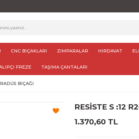
R
CNC BIÇAKLARI
ZIMPARALAR
HIRDAVAT
EL
ALIPÇI FREZE
TAŞIMA ÇANTALARI
0 RADÜS BIÇAĞI
RESİSTE S :12 R
1.370,60 TL