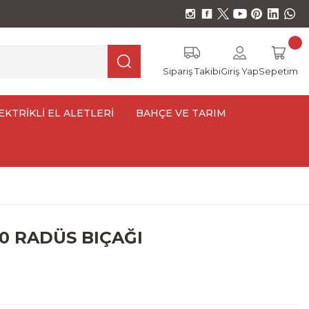
Sipariş Takibi
Giriş Yap
Sepetim
EKTRİKLİ EL ALETLERİ
BAHÇE VE TARIM
20 RADÜS BIÇAĞI