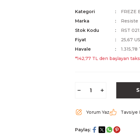
Kategori
FREZE 
Marka
Resiste
Stok Kodu
RST 021
Fiyat
25,67 U
Havale
1.315,78
*142,77 TL den başlayan taksi
S
Yorum Yaz
Tavsiye 
Paylaş: