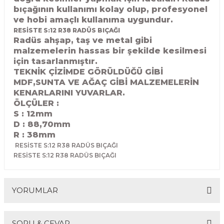
R
bıçağının kullanımı kolay olup, profesyonel
EKLEME BIÇAKLARI
ve hobi amaçlı kullanıma uygundur.
RESİSTE S:12 R38 RADÜS BIÇAĞI
KULP BIÇAKLARI
Radüs ahşap, taş ve metal gibi
malzemelerin hassas bir şekilde kesilmesi
SİVRİ MOTİF BIÇAKLARI
için tasarlanmıştır.
TEKNİK ÇİZİMDE GÖRÜLDÜĞÜ GİBİ
MDF,SUNTA VE AĞAÇ GİBİ MALZEMELERİN
ALUMİNYUM RAF BIÇAKLARI
KENARLARINI YUVARLAR.
ÖLÇÜLER :
MOTİF BIÇAKLARI
S : 12mm
D : 88,70
mm
R : 38mm
RESİSTE S:12 R38 RADÜS BIÇAĞI
RESİSTE S:12 R38 RADÜS BIÇAĞI
YORUMLAR
SORU & CEVAP