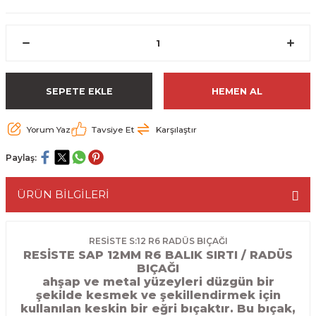
ESME MAKİNESİ
EYİCİLER
HAVŞA BIÇAKLARI
190'LIK SUNTA KESME TESTERELERİ
AKİNELERİ
TEMİZLEME BIÇAKLARI
200'LÜK SUNTA KESME TESTERELERİ
ELERİ
ALTTAN RULMANLI TEMİZLEME BIÇAK
210'LUK SUNTA KESME TESTERELERİ
SEPETE EKLE
HEMEN AL
RI
NELERİ
PVC TEMİZLEME BIÇAKLARI
230'LUK SUNTA KESME TESTERELERİ
Yorum Yaz
Tavsiye Et
Karşılaştır
AR
AKİNESİ
U DERZ BIÇAKLARI
235'LİK SUNTA KESME TESTERELERİ
Paylaş:
45° V DERZ BIÇAKLARI
ÜRÜN BİLGİLERİ
NCALARI
60° V DERZ BIÇAKLARI
RESİSTE S:12 R6 RADÜS BIÇAĞI
RESİSTE SAP 12MM R6 BALIK SIRTI / RADÜS
TÖRÜ
İNELERİ
45° PAH BIÇAKLARI
BIÇAĞI
ahşap ve metal yüzeyleri düzgün bir
NELERİ
KUTU (KÖŞE) BİRLEŞTİRME BIÇAKLAR
şekilde kesmek ve şekillendirmek için
kullanılan keskin bir eğri bıçaktır. Bu bıçak,