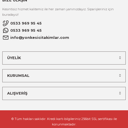
BİZE ULAŞIN
Kesintisiz hizmet kalitemiz ile her zaman yanınızdayız. Siparişleriniz için
buradayız!
0533 969 95 45
0533 969 95 45
info@yonkesicitakimlar.com
ÜYELİK
KURUMSAL
ALIŞVERİŞ
© Tüm hakları saklıdır. Kredi kartı bilgileriniz 256bit SSL sertifikası ile
korunmaktadır.