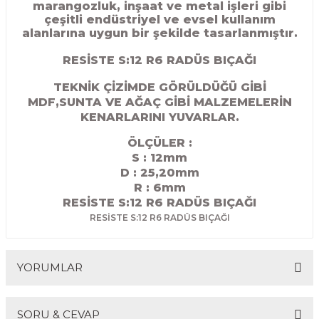
marangozluk, inşaat ve metal işleri gibi
R
EKLEME BIÇAKLARI
çeşitli endüstriyel ve evsel kullanım
alanlarına uygun bir şekilde tasarlanmıştır.
KULP BIÇAKLARI
RESİSTE S:12 R6 RADÜS BIÇAĞI
SİVRİ MOTİF BIÇAKLARI
TEKNİK ÇİZİMDE GÖRÜLDÜĞÜ GİBİ
MDF,SUNTA VE AĞAÇ GİBİ MALZEMELERİN
KENARLARINI YUVARLAR.
ALUMİNYUM RAF BIÇAKLARI
ÖLÇÜLER :
MOTİF BIÇAKLARI
S : 12mm
D : 25,20
mm
R : 6mm
RESİSTE S:12 R6 RADÜS BIÇAĞI
RESİSTE S:12 R6 RADÜS BIÇAĞI
YORUMLAR
SORU & CEVAP