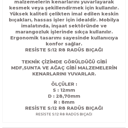
malzemelerin kenarlarını yuvarlayarak
R
EKLEME BIÇAKLARI
kesmek veya şekillendirmek için kullanılır.
Yüksek kaliteli çelikten imal edilen keskin
KULP BIÇAKLARI
bıçakları, hassas işler için idealdir. Mobilya
imalatında, inşaat sektöründe ve
marangozluk işlerinde sıkça kullanılır.
SİVRİ MOTİF BIÇAKLARI
Ergonomik tasarımı sayesinde kullanıcıya
konfor sağlar.
ALUMİNYUM RAF BIÇAKLARI
RESİSTE S:12 R8 RADÜS BIÇAĞI
MOTİF BIÇAKLARI
TEKNİK ÇİZİMDE GÖRÜLDÜĞÜ GİBİ
MDF,SUNTA VE AĞAÇ GİBİ MALZEMELERİN
KENARLARINI YUVARLAR.
ÖLÇÜLER :
S : 12mm
D : 28,70
mm
R : 8mm
RESİSTE S:12 R8 RADÜS BIÇAĞI
RESİSTE S:12 R8 RADÜS BIÇAĞI