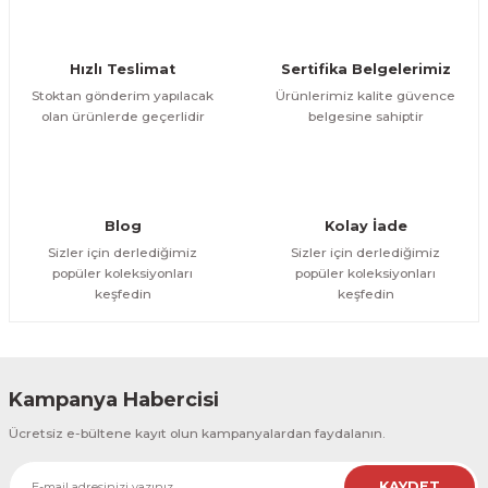
Ürün bilgilerinde hatalar bulunuyor.
Ürün fiyatı diğer sitelerden daha pahalı.
Hızlı Teslimat
Sertifika Belgelerimiz
Bu ürüne benzer farklı alternatifler olmalı.
Stoktan gönderim yapılacak
Ürünlerimiz kalite güvence
olan ürünlerde geçerlidir
belgesine sahiptir
Gönder
Blog
Kolay İade
Sizler için derlediğimiz
Sizler için derlediğimiz
popüler koleksiyonları
popüler koleksiyonları
keşfedin
keşfedin
Kampanya Habercisi
Ücretsiz e-bültene kayıt olun kampanyalardan faydalanın.
KAYDET