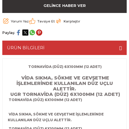
GELİNCE HABER VER
ESME MAKİNESİ
EYİCİLER
HAVŞA BIÇAKLARI
190'LIK SUNTA KESME TESTERELERİ
AKİNELERİ
TEMİZLEME BIÇAKLARI
200'LÜK SUNTA KESME TESTERELERİ
Yorum Yaz
Tavsiye Et
Karşılaştır
Paylaş:
ELERİ
ALTTAN RULMANLI TEMİZLEME BIÇAK
210'LUK SUNTA KESME TESTERELERİ
ÜRÜN BİLGİLERİ
RI
NELERİ
PVC TEMİZLEME BIÇAKLARI
230'LUK SUNTA KESME TESTERELERİ
AR
AKİNESİ
U DERZ BIÇAKLARI
235'LİK SUNTA KESME TESTERELERİ
TORNAVİDA (DÜZ) 6X100MM (12 ADET)
VİDA SIKMA, SÖKME VE GEVŞETME
45° V DERZ BIÇAKLARI
İŞLEMLERİNDE KULLANILAN DÜZ UÇLU
ALETTİR.
NCALARI
60° V DERZ BIÇAKLARI
UGR TORNAVİDA (DÜZ) 6X100MM (12 ADET)
TORNAVİDA (DÜZ) 6X100MM (12 ADET)
TÖRÜ
İNELERİ
45° PAH BIÇAKLARI
VİDA SIKMA, SÖKME VE GEVŞETME İŞLEMLERİNDE
NELERİ
KUTU (KÖŞE) BİRLEŞTİRME BIÇAKLAR
KULLANILAN DÜZ UÇLU ALETTİR.
TORNAVİDA (DÜZ) 6X100MM (12 ADET)