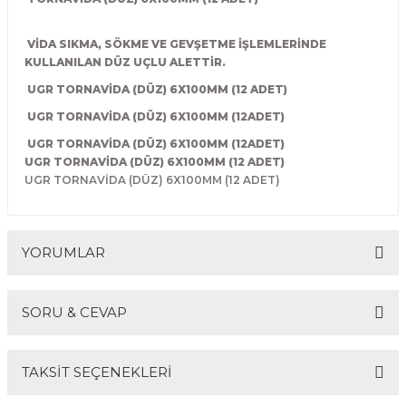
R
EKLEME BIÇAKLARI
VİDA SIKMA, SÖKME VE GEVŞETME İŞLEMLERİNDE
KULP BIÇAKLARI
KULLANILAN DÜZ UÇLU ALETTİR.
UGR TORNAVİDA (DÜZ) 6X100MM (12 ADET)
SİVRİ MOTİF BIÇAKLARI
UGR TORNAVİDA (DÜZ) 6X100MM (12ADET)
UGR TORNAVİDA (DÜZ) 6X100MM (12ADET)
ALUMİNYUM RAF BIÇAKLARI
UGR TORNAVİDA (DÜZ) 6X100MM (12 ADET)
UGR TORNAVİDA (DÜZ) 6X100MM (12 ADET)
MOTİF BIÇAKLARI
YORUMLAR
SORU & CEVAP
Bu ürüne ilk yorumu siz yapın!
TAKSİT SEÇENEKLERİ
Yorum Yaz
Ürün hakkında henüz soru sorulmamış.