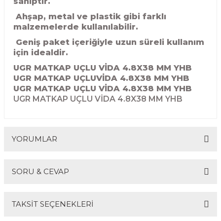
sahiptir.
R
EKLEME BIÇAKLARI
Ahşap, metal ve plastik gibi farklı
malzemelerde kullanılabilir.
KULP BIÇAKLARI
Geniş paket içeriğiyle uzun süreli kullanım
için idealdir.
SİVRİ MOTİF BIÇAKLARI
UGR MATKAP UÇLU VİDA 4.8X38 MM YHB
UGR MATKAP UÇLUVİDA 4.8X38 MM YHB
ALUMİNYUM RAF BIÇAKLARI
UGR MATKAP UÇLU VİDA 4.8X38 MM YHB
UGR MATKAP UÇLU VİDA 4.8X38 MM YHB
MOTİF BIÇAKLARI
YORUMLAR
SORU & CEVAP
Bu ürüne ilk yorumu siz yapın!
TAKSİT SEÇENEKLERİ
Yorum Yaz
Ürün hakkında henüz soru sorulmamış.