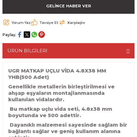
GELİNCE HABER VER
ESME MAKİNESİ
EYİCİLER
HAVŞA BIÇAKLARI
190'LIK SUNTA KESME TESTERELERİ
AKİNELERİ
TEMİZLEME BIÇAKLARI
200'LÜK SUNTA KESME TESTERELERİ
Yorum Yaz
Tavsiye Et
Karşılaştır
Paylaş:
ELERİ
ALTTAN RULMANLI TEMİZLEME BIÇAK
210'LUK SUNTA KESME TESTERELERİ
ÜRÜN BİLGİLERİ
RI
NELERİ
PVC TEMİZLEME BIÇAKLARI
230'LUK SUNTA KESME TESTERELERİ
AR
AKİNESİ
U DERZ BIÇAKLARI
235'LİK SUNTA KESME TESTERELERİ
UGR MATKAP UÇLU VİDA 4.8X38 MM
YHB(500 Adet)
45° V DERZ BIÇAKLARI
Genellikle metallerin birleştirilmesi ve
ahşap eşyaların montajlanmasında
NCALARI
60° V DERZ BIÇAKLARI
kullanılan vidalardır.
Bu matkap uçlu vida seti, 4.8x38 mm
TÖRÜ
İNELERİ
45° PAH BIÇAKLARI
boyutunda ve 500 adettir.
Dayanıklı malzemesi sayesinde sağlam bir
NELERİ
KUTU (KÖŞE) BİRLEŞTİRME BIÇAKLAR
bağlantı sağlar ve geniş kullanım alanına