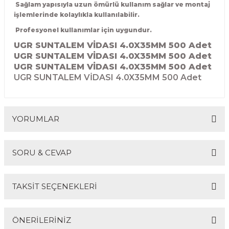
Sağlam yapısıyla uzun ömürlü kullanım sağlar ve montaj
R
EKLEME BIÇAKLARI
işlemlerinde kolaylıkla kullanılabilir.
Profesyonel kullanımlar için uygundur.
KULP BIÇAKLARI
UGR SUNTALEM VİDASI 4.0X35MM 500 Adet
UGR SUNTALEM VİDASI 4.0X35MM 500 Adet
SİVRİ MOTİF BIÇAKLARI
UGR SUNTALEM VİDASI 4.0X35MM 500 Adet
UGR SUNTALEM VİDASI 4.0X35MM 500 Adet
ALUMİNYUM RAF BIÇAKLARI
MOTİF BIÇAKLARI
YORUMLAR
SORU & CEVAP
Bu ürüne ilk yorumu siz yapın!
TAKSİT SEÇENEKLERİ
Yorum Yaz
Ürün hakkında henüz soru sorulmamış.
ÖNERİLERİNİZ