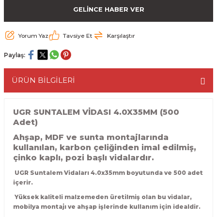
GELİNCE HABER VER
ESME MAKİNESİ
EYİCİLER
HAVŞA BIÇAKLARI
190'LIK SUNTA KESME TESTERELERİ
AKİNELERİ
TEMİZLEME BIÇAKLARI
200'LÜK SUNTA KESME TESTERELERİ
Yorum Yaz
Tavsiye Et
Karşılaştır
Paylaş:
ELERİ
ALTTAN RULMANLI TEMİZLEME BIÇAK
210'LUK SUNTA KESME TESTERELERİ
ÜRÜN BİLGİLERİ
RI
NELERİ
PVC TEMİZLEME BIÇAKLARI
230'LUK SUNTA KESME TESTERELERİ
AR
AKİNESİ
U DERZ BIÇAKLARI
235'LİK SUNTA KESME TESTERELERİ
UGR SUNTALEM VİDASI 4.0X35MM (500
Adet)
45° V DERZ BIÇAKLARI
Ahşap, MDF ve sunta montajlarında
kullanılan, karbon çeliğinden imal edilmiş,
NCALARI
60° V DERZ BIÇAKLARI
çinko kaplı, pozi başlı vidalardır.
UGR Suntalem Vidaları 4.0x35mm boyutunda ve 500 adet
TÖRÜ
İNELERİ
45° PAH BIÇAKLARI
içerir.
Yüksek kaliteli malzemeden üretilmiş olan bu vidalar,
NELERİ
KUTU (KÖŞE) BİRLEŞTİRME BIÇAKLAR
mobilya montajı ve ahşap işlerinde kullanım için idealdir.