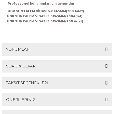
Profesyonel kullanımlar için uygundur.
R
EKLEME BIÇAKLARI
UGR SUNTALEM VİDASI 5.0X45MM(200 Adet)
UGR SUNTALEM VİDASI 5.0X45MM(200Adet)
KULP BIÇAKLARI
UGR SUNTALEM VİDASI 5.0X45MM(200 Adet)
SİVRİ MOTİF BIÇAKLARI
ALUMİNYUM RAF BIÇAKLARI
YORUMLAR
MOTİF BIÇAKLARI
SORU & CEVAP
Bu ürüne ilk yorumu siz yapın!
TAKSİT SEÇENEKLERİ
Yorum Yaz
Ürün hakkında henüz soru sorulmamış.
ÖNERİLERİNİZ
Soru Sor