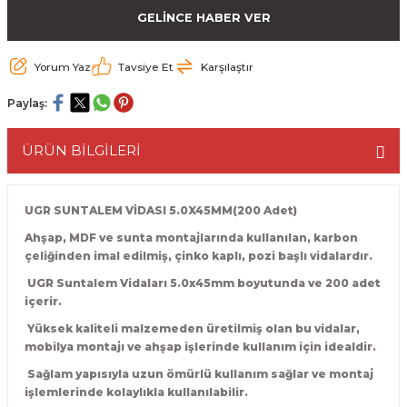
GELİNCE HABER VER
ESME MAKİNESİ
EYİCİLER
HAVŞA BIÇAKLARI
190'LIK SUNTA KESME TESTERELERİ
AKİNELERİ
TEMİZLEME BIÇAKLARI
200'LÜK SUNTA KESME TESTERELERİ
Yorum Yaz
Tavsiye Et
Karşılaştır
Paylaş:
ELERİ
ALTTAN RULMANLI TEMİZLEME BIÇAK
210'LUK SUNTA KESME TESTERELERİ
ÜRÜN BİLGİLERİ
RI
NELERİ
PVC TEMİZLEME BIÇAKLARI
230'LUK SUNTA KESME TESTERELERİ
AR
AKİNESİ
U DERZ BIÇAKLARI
235'LİK SUNTA KESME TESTERELERİ
UGR SUNTALEM VİDASI 5.0X45MM(200 Adet)
Ahşap, MDF ve sunta montajlarında kullanılan, karbon
45° V DERZ BIÇAKLARI
çeliğinden imal edilmiş, çinko kaplı, pozi başlı vidalardır.
UGR Suntalem Vidaları 5.0x45mm boyutunda ve 200 adet
NCALARI
60° V DERZ BIÇAKLARI
içerir.
Yüksek kaliteli malzemeden üretilmiş olan bu vidalar,
TÖRÜ
İNELERİ
45° PAH BIÇAKLARI
mobilya montajı ve ahşap işlerinde kullanım için idealdir.
Sağlam yapısıyla uzun ömürlü kullanım sağlar ve montaj
NELERİ
KUTU (KÖŞE) BİRLEŞTİRME BIÇAKLAR
işlemlerinde kolaylıkla kullanılabilir.