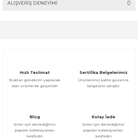
ALIŞVERİŞ DENEYİMİ
Bu ürünün fiyat bilgisi, resim, ürün açıklamalarında ve
diğer konularda yetersiz gördüğünüz noktaları öneri
formunu kullanarak tarafımıza iletebilirsiniz.
Görüş ve önerileriniz için teşekkür ederiz.
Sitemize ilk yorumu siz yapın!
Ürün resmi kalitesiz, bozuk veya görüntülenemiyor.
Ürün açıklamasında eksik bilgiler bulunuyor.
Deneyimini Paylaş
Ürün bilgilerinde hatalar bulunuyor.
Ürün fiyatı diğer sitelerden daha pahalı.
Hızlı Teslimat
Sertifika Belgelerimiz
Bu ürüne benzer farklı alternatifler olmalı.
Stoktan gönderim yapılacak
Ürünlerimiz kalite güvence
olan ürünlerde geçerlidir
belgesine sahiptir
Gönder
Blog
Kolay İade
Sizler için derlediğimiz
Sizler için derlediğimiz
popüler koleksiyonları
popüler koleksiyonları
keşfedin
keşfedin