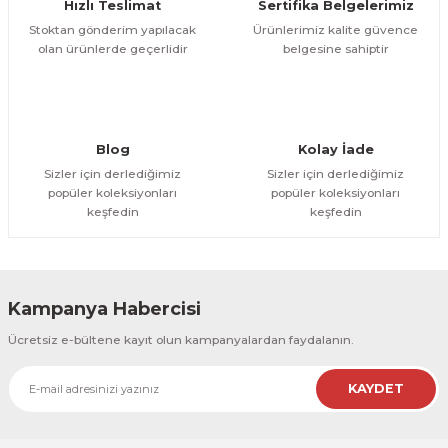
Hızlı Teslimat
Sertifika Belgelerimiz
ESME MAKİNESİ
EYİCİLER
HAVŞA BIÇAKLARI
190'LIK SUNTA KESME TESTERELERİ
Stoktan gönderim yapılacak
Ürünlerimiz kalite güvence
olan ürünlerde geçerlidir
belgesine sahiptir
AKİNELERİ
TEMİZLEME BIÇAKLARI
200'LÜK SUNTA KESME TESTERELERİ
ELERİ
ALTTAN RULMANLI TEMİZLEME BIÇAK
210'LUK SUNTA KESME TESTERELERİ
Blog
Kolay İade
RI
NELERİ
PVC TEMİZLEME BIÇAKLARI
230'LUK SUNTA KESME TESTERELERİ
Sizler için derlediğimiz
Sizler için derlediğimiz
popüler koleksiyonları
popüler koleksiyonları
keşfedin
keşfedin
AR
AKİNESİ
U DERZ BIÇAKLARI
235'LİK SUNTA KESME TESTERELERİ
45° V DERZ BIÇAKLARI
Kampanya Habercisi
NCALARI
60° V DERZ BIÇAKLARI
Ücretsiz e-bültene kayıt olun kampanyalardan faydalanın.
TÖRÜ
İNELERİ
45° PAH BIÇAKLARI
KAYDET
NELERİ
KUTU (KÖŞE) BİRLEŞTİRME BIÇAKLAR