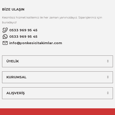
R
EKLEME BIÇAKLARI
BİZE ULAŞIN
KULP BIÇAKLARI
Kesintisiz hizmet kalitemiz ile her zaman yanınızdayız. Siparişleriniz için
buradayız!
SİVRİ MOTİF BIÇAKLARI
0533 969 95 45
0533 969 95 45
ALUMİNYUM RAF BIÇAKLARI
info@yonkesicitakimlar.com
MOTİF BIÇAKLARI
ÜYELİK
KURUMSAL
ALIŞVERİŞ