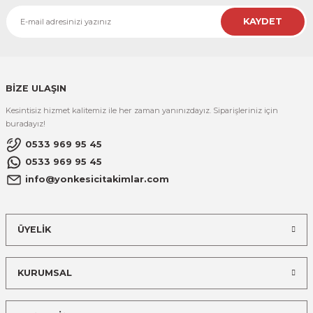
R
EKLEME BIÇAKLARI
KAYDET
KULP BIÇAKLARI
SİVRİ MOTİF BIÇAKLARI
BİZE ULAŞIN
Kesintisiz hizmet kalitemiz ile her zaman yanınızdayız. Siparişleriniz için
ALUMİNYUM RAF BIÇAKLARI
buradayız!
0533 969 95 45
MOTİF BIÇAKLARI
0533 969 95 45
info@yonkesicitakimlar.com
ÜYELİK
KURUMSAL