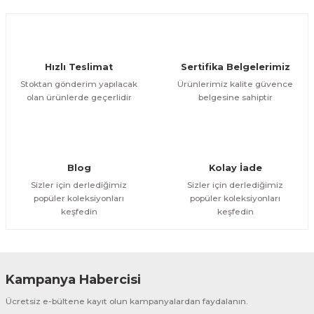
ESME MAKİNESİ
EYİCİLER
HAVŞA BIÇAKLARI
190'LIK SUNTA KESME TESTERELERİ
AKİNELERİ
TEMİZLEME BIÇAKLARI
200'LÜK SUNTA KESME TESTERELERİ
Hızlı Teslimat
Sertifika Belgelerimiz
Stoktan gönderim yapılacak
Ürünlerimiz kalite güvence
ELERİ
ALTTAN RULMANLI TEMİZLEME BIÇAK
210'LUK SUNTA KESME TESTERELERİ
olan ürünlerde geçerlidir
belgesine sahiptir
RI
NELERİ
PVC TEMİZLEME BIÇAKLARI
230'LUK SUNTA KESME TESTERELERİ
AR
AKİNESİ
U DERZ BIÇAKLARI
235'LİK SUNTA KESME TESTERELERİ
Blog
Kolay İade
Sizler için derlediğimiz
Sizler için derlediğimiz
45° V DERZ BIÇAKLARI
popüler koleksiyonları
popüler koleksiyonları
keşfedin
keşfedin
NCALARI
60° V DERZ BIÇAKLARI
TÖRÜ
İNELERİ
45° PAH BIÇAKLARI
Kampanya Habercisi
NELERİ
KUTU (KÖŞE) BİRLEŞTİRME BIÇAKLAR
Ücretsiz e-bültene kayıt olun kampanyalardan faydalanın.