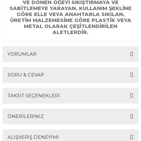
VE DÖNEN ÖĞEYİ SIKIŞTIRMAYA VE
R
EKLEME BIÇAKLARI
SABİTLEMEYE YARAYAN, KULLANIM ŞEKLİNE
GÖRE ELLE VEYA ANAHTARLA SIKILAN,
ÜRETİM MALZEMESİNE GÖRE PLASTİK VEYA
KULP BIÇAKLARI
METAL OLARAK ÇEŞİTLENDİRİLEN
ALETLERDİR.
SİVRİ MOTİF BIÇAKLARI
ALUMİNYUM RAF BIÇAKLARI
YORUMLAR
MOTİF BIÇAKLARI
SORU & CEVAP
Bu ürüne ilk yorumu siz yapın!
TAKSİT SEÇENEKLERİ
Yorum Yaz
Ürün hakkında henüz soru sorulmamış.
ÖNERİLERİNİZ
Soru Sor
ALIŞVERİŞ DENEYİMİ
Bu ürünün fiyat bilgisi, resim, ürün açıklamalarında ve