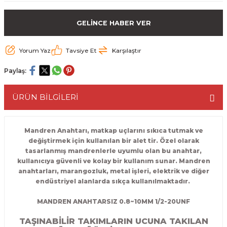
ESME MAKİNESİ
EYİCİLER
HAVŞA BIÇAKLARI
190'LIK SUNTA KESME TESTERELERİ
GELİNCE HABER VER
AKİNELERİ
TEMİZLEME BIÇAKLARI
200'LÜK SUNTA KESME TESTERELERİ
Yorum Yaz
Tavsiye Et
Karşılaştır
ELERİ
ALTTAN RULMANLI TEMİZLEME BIÇAK
210'LUK SUNTA KESME TESTERELERİ
Paylaş:
RI
NELERİ
PVC TEMİZLEME BIÇAKLARI
230'LUK SUNTA KESME TESTERELERİ
ÜRÜN BİLGİLERİ
AR
AKİNESİ
U DERZ BIÇAKLARI
235'LİK SUNTA KESME TESTERELERİ
Mandren Anahtarı, matkap uçlarını sıkıca tutmak ve
45° V DERZ BIÇAKLARI
değiştirmek için kullanılan bir alet tir. Özel olarak
tasarlanmış mandrenlerle uyumlu olan bu anahtar,
NCALARI
kullanıcıya güvenli ve kolay bir kullanım sunar. Mandren
60° V DERZ BIÇAKLARI
anahtarları, marangozluk, metal işleri, elektrik ve diğer
endüstriyel alanlarda sıkça kullanılmaktadır.
TÖRÜ
İNELERİ
45° PAH BIÇAKLARI
MANDREN ANAHTARSIZ 0.8~10MM 1/2-20UNF
NELERİ
KUTU (KÖŞE) BİRLEŞTİRME BIÇAKLAR
TAŞINABİLİR TAKIMLARIN UCUNA TAKILAN