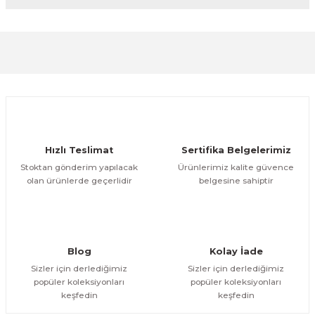
diğer konularda yetersiz gördüğünüz noktaları öneri
formunu kullanarak tarafımıza iletebilirsiniz.
Görüş ve önerileriniz için teşekkür ederiz.
Sitemize ilk yorumu siz yapın!
Ürün resmi kalitesiz, bozuk veya görüntülenemiyor.
Ürün açıklamasında eksik bilgiler bulunuyor.
Deneyimini Paylaş
Ürün bilgilerinde hatalar bulunuyor.
Ürün fiyatı diğer sitelerden daha pahalı.
Hızlı Teslimat
Sertifika Belgelerimiz
Bu ürüne benzer farklı alternatifler olmalı.
Stoktan gönderim yapılacak
Ürünlerimiz kalite güvence
olan ürünlerde geçerlidir
belgesine sahiptir
Gönder
Blog
Kolay İade
Sizler için derlediğimiz
Sizler için derlediğimiz
popüler koleksiyonları
popüler koleksiyonları
keşfedin
keşfedin