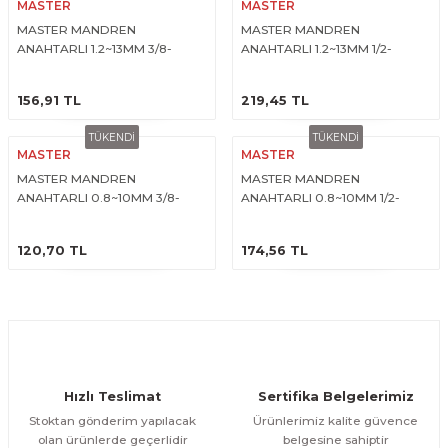
MASTER
MASTER
MASTER MANDREN
MASTER MANDREN
ANAHTARLI 1.2~13MM 3/8-
ANAHTARLI 1.2~13MM 1/2-
24UNF
20UNF
ÜRÜNÜ İNCELE
ÜRÜNÜ İNCELE
156,91 TL
219,45 TL
TÜKENDİ
TÜKENDİ
MASTER
MASTER
MASTER MANDREN
MASTER MANDREN
ANAHTARLI 0.8~10MM 3/8-
ANAHTARLI 0.8~10MM 1/2-
24UNF
20UNF
ÜRÜNÜ İNCELE
ÜRÜNÜ İNCELE
120,70 TL
174,56 TL
Hızlı Teslimat
Sertifika Belgelerimiz
Stoktan gönderim yapılacak
Ürünlerimiz kalite güvence
olan ürünlerde geçerlidir
belgesine sahiptir