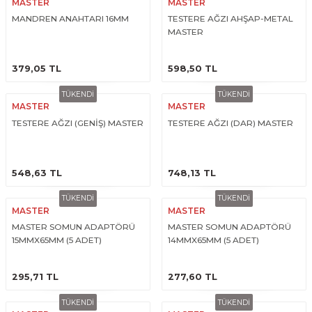
MASTER
MASTER
ESME MAKİNESİ
EYİCİLER
HAVŞA BIÇAKLARI
190'LIK SUNTA KESME TESTERELERİ
MANDREN ANAHTARI 16MM
TESTERE AĞZI AHŞAP-METAL
MASTER
AKİNELERİ
TEMİZLEME BIÇAKLARI
200'LÜK SUNTA KESME TESTERELERİ
ÜRÜNÜ İNCELE
ÜRÜNÜ İNCELE
379,05 TL
598,50 TL
ELERİ
ALTTAN RULMANLI TEMİZLEME BIÇAK
210'LUK SUNTA KESME TESTERELERİ
TÜKENDİ
TÜKENDİ
MASTER
MASTER
RI
NELERİ
PVC TEMİZLEME BIÇAKLARI
230'LUK SUNTA KESME TESTERELERİ
TESTERE AĞZI (GENİŞ) MASTER
TESTERE AĞZI (DAR) MASTER
AR
AKİNESİ
U DERZ BIÇAKLARI
235'LİK SUNTA KESME TESTERELERİ
ÜRÜNÜ İNCELE
ÜRÜNÜ İNCELE
548,63 TL
748,13 TL
45° V DERZ BIÇAKLARI
TÜKENDİ
TÜKENDİ
MASTER
MASTER
NCALARI
60° V DERZ BIÇAKLARI
MASTER SOMUN ADAPTÖRÜ
MASTER SOMUN ADAPTÖRÜ
15MMX65MM (5 ADET)
14MMX65MM (5 ADET)
TÖRÜ
İNELERİ
45° PAH BIÇAKLARI
ÜRÜNÜ İNCELE
ÜRÜNÜ İNCELE
295,71 TL
277,60 TL
NELERİ
KUTU (KÖŞE) BİRLEŞTİRME BIÇAKLAR
TÜKENDİ
TÜKENDİ