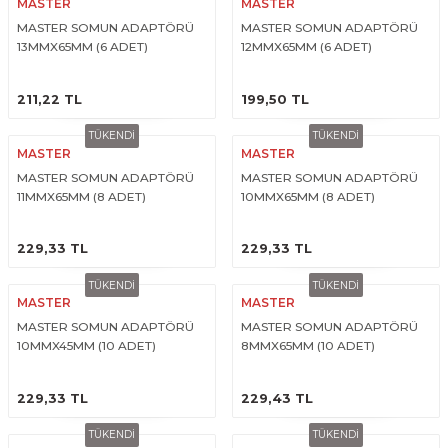
MASTER
MASTER
R
EKLEME BIÇAKLARI
MASTER SOMUN ADAPTÖRÜ
MASTER SOMUN ADAPTÖRÜ
13MMX65MM (6 ADET)
12MMX65MM (6 ADET)
KULP BIÇAKLARI
ÜRÜNÜ İNCELE
ÜRÜNÜ İNCELE
211,22 TL
199,50 TL
SİVRİ MOTİF BIÇAKLARI
TÜKENDİ
TÜKENDİ
MASTER
MASTER
ALUMİNYUM RAF BIÇAKLARI
MASTER SOMUN ADAPTÖRÜ
MASTER SOMUN ADAPTÖRÜ
11MMX65MM (8 ADET)
10MMX65MM (8 ADET)
MOTİF BIÇAKLARI
ÜRÜNÜ İNCELE
ÜRÜNÜ İNCELE
229,33 TL
229,33 TL
TÜKENDİ
TÜKENDİ
MASTER
MASTER
MASTER SOMUN ADAPTÖRÜ
MASTER SOMUN ADAPTÖRÜ
10MMX45MM (10 ADET)
8MMX65MM (10 ADET)
ÜRÜNÜ İNCELE
ÜRÜNÜ İNCELE
229,33 TL
229,43 TL
TÜKENDİ
TÜKENDİ